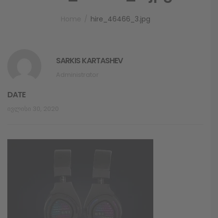
Home
hire_46466_3.jpg
SARKIS KARTASHEV
Administrator
DATE
Ივლისი 30, 2020