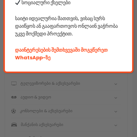
E-mobility
სოციალური ქსელები
კომპიუტერები & აქსესუარები
საიტი იდეალურია მათთვის, ვისაც სურს
დაიწყოს ან გააფართოვოს ონლაინ ვაჭრობა
ტელეფონები & აქსესუარები
უკვე მოქმედი პროექტით.
კამერები & აქსესუარები
დაინტერესების შემთხვევაში მოგვწერეთ
ნოუთბუქები & აქსესუარები
WhatsApp-ზე
ტაბები & აქსესუარები
ტელევიზორები & აქსესუარები
აუდიო & ვიდეო
კონსოლები & აქსესუარები
მანქანის აქსესუარები