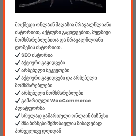
მანქანის აქსესუარები
ელემენტები
მოქმედი ონლაინ მაღაზია მრავალწლიანი
ისტორიით, აქტიური გაყიდვებით, მუდმივი
აკკუმულატორები
მომხმარებლებითა და მრავალწლიანი
დომენის ისტორიით.
კაბელები & დამტენები
SEO ისტორია
დისკები
აქტიური გაყიდვები
არსებული შეკვეთები
ჩანთები
აქტიური გაყიდვები და არსებული
მომხმარებლები
სეიფები
არსებული მომხმარებლები
გამართული WooCommerce
პლატფორმა
სრულად გამართული ონლაინ ბიზნესი
მზა ბიზნესი შემოსავლის მისაღებად
კონსტრუქტორები
პირველივე დღიდან