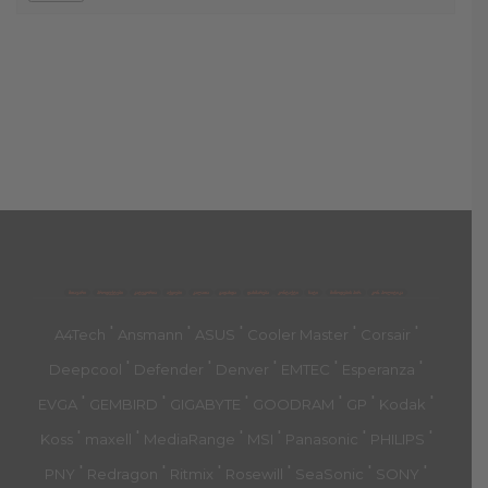
მთავარი
პროდუქტები
კატეგორია
აქციები
კალათა
გადახდა
დახმარება
კონტაქტი
ჩატი
მიწოდების პირ.
კონ. პოლიტიკა
'
'
'
'
'
A4Tech
Ansmann
ASUS
Cooler Master
Corsair
'
'
'
'
'
Deepcool
Defender
Denver
EMTEC
Esperanza
'
'
'
'
'
'
EVGA
GEMBIRD
GIGABYTE
GOODRAM
GP
Kodak
'
'
'
'
'
'
Koss
maxell
MediaRange
MSI
Panasonic
PHILIPS
'
'
'
'
'
'
PNY
Redragon
Ritmix
Rosewill
SeaSonic
SONY