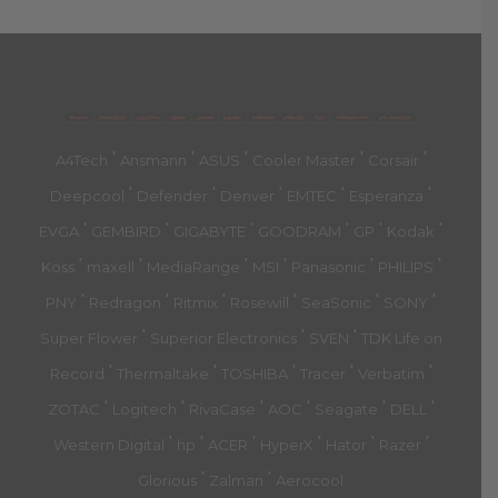
მთავარი
პროდუქტები
კატეგორია
აქციები
კალათა
გადახდა
დახმარება
კონტაქტი
ჩატი
მიწოდების პირ.
კონ. პოლიტიკა
'
'
'
'
'
A4Tech
Ansmann
ASUS
Cooler Master
Corsair
'
'
'
'
'
Deepcool
Defender
Denver
EMTEC
Esperanza
'
'
'
'
'
'
EVGA
GEMBIRD
GIGABYTE
GOODRAM
GP
Kodak
'
'
'
'
'
'
Koss
maxell
MediaRange
MSI
Panasonic
PHILIPS
'
'
'
'
'
'
PNY
Redragon
Ritmix
Rosewill
SeaSonic
SONY
'
'
'
Super Flower
Superior Electronics
SVEN
TDK Life on
'
'
'
'
'
Record
Thermaltake
TOSHIBA
Tracer
Verbatim
'
'
'
'
'
'
ZOTAC
Logitech
RivaCase
AOC
Seagate
DELL
'
'
'
'
'
'
Western Digital
hp
ACER
HyperX
Hator
Razer
'
'
Glorious
Zalman
Aerocool