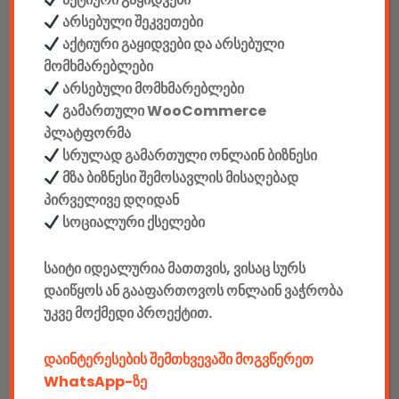
მწარმოებელი: SVEN
არსებული შეკვეთები
აქტიური გაყიდვები და არსებული
კვება: უსადენო / დენი
მომხმარებლები
არსებული მომხმარებლები
სიმძლავრე: 18 (2 × 9) watt
გამართული WooCommerce
პლატფორმა
მხარდაჭერა: Bluetooth, USB & MicroSD card slot for direct
სრულად გამართული ონლაინ ბიზნესი
MP3 playback & 3.5mm AUX input, FM radio
მზა ბიზნესი შემოსავლის მისაღებად
პირველივე დღიდან
სპიკერის ზომა: Ø 95
სოციალური ქსელები
LED განათებით
საიტი იდეალურია მათთვის, ვისაც სურს
დაიწყოს ან გააფართოვოს ონლაინ ვაჭრობა
დინამიკის ზომა: 400 × 190 × 154 mm
უკვე მოქმედი პროექტით.
Facebook კომენტარები
დაინტერესების შემთხვევაში მოგვწერეთ
WhatsApp-ზე