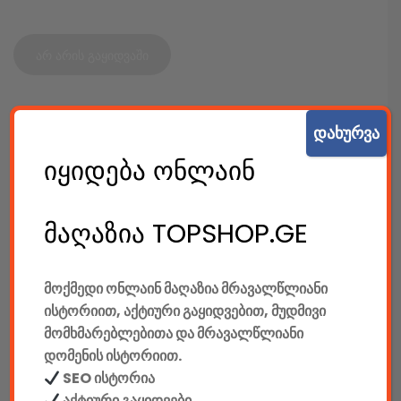
არ არის გაყიდვაში
SKU:
6181
დახურვა
კატეგორიები:
დინამიკები
,
კომპიუტერები & აქსესუარები
,
იყიდება ონლაინ
სხვა დინამიკები
,
ტექ. აქსესუარები
SHARE:
მაღაზია TOPSHOP.GE
მოქმედი ონლაინ მაღაზია მრავალწლიანი
ისტორიით, აქტიური გაყიდვებით, მუდმივი
აღწერა
დამატებითი ინფორმაცია
მომხმარებლებითა და მრავალწლიანი
დომენის ისტორიით.
SEO ისტორია
ᲐᲦᲬᲔᲠᲐ
აქტიური გაყიდვები