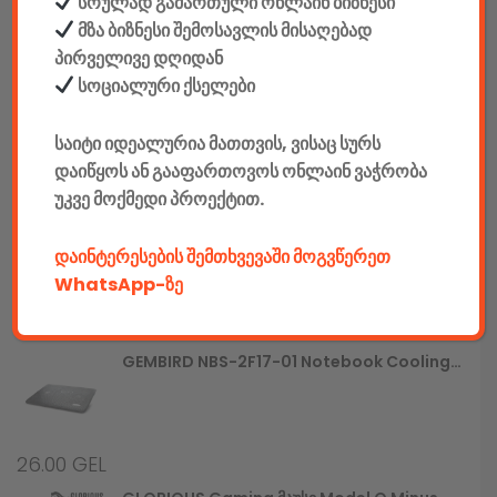
სრულად გამართული ონლაინ ბიზნესი
მზა ბიზნესი შემოსავლის მისაღებად
780.00
GEL
პირველივე დღიდან
სოციალური ქსელები
Gaming Სავარძელი Defender Interceptor CM-363, Blue/black,PU,60mm
საიტი იდეალურია მათთვის, ვისაც სურს
დაიწყოს ან გააფართოვოს ონლაინ ვაჭრობა
790.00
GEL
უკვე მოქმედი პროექტით.
GEMBIRD JPD-UDV-01 Dual Vibration Gamepad
დაინტერესების შემთხვევაში მოგვწერეთ
WhatsApp-ზე
25.00
GEL
GEMBIRD NBS-2F17-01 Notebook Cooling Stand
26.00
GEL