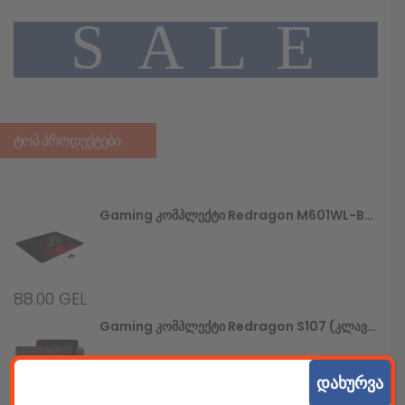
A
L
E
S
ᲢᲝᲞ ᲞᲠᲝᲓᲣᲥᲢᲔᲑᲘ
Gaming Კომპლექტი Redragon M601WL-BA (უსადენო Მაუსი+მაუსპადი)
88.00
GEL
Gaming Კომპლექტი Redragon S107 (კლავიატურა+მაუსი+მაუსპადი)
დახურვა