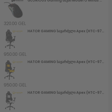
GLORIOUS Gaming Მაუსი Model O Minus Glossy, Black (GOM-GBlack)
320.00
GEL
HATOR GAMING Სავარძელი Apex (HTC-970) Alcantara Black
950.00
GEL
HATOR GAMING Სავარძელი Apex (HTC-971) Black/Yellow
950.00
GEL
HATOR GAMING Სავარძელი Apex (HTC-972) Black/White