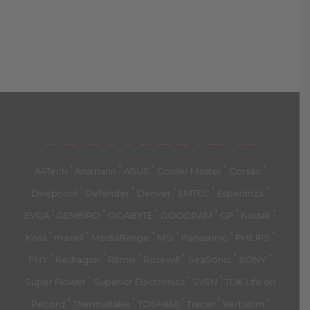
მთავარი
პროდუქტები
კატეგორია
აქციები
კალათა
გადახდა
დახმარება
კონტაქტი
ჩატი
მიწოდების პირ.
კონ. პოლიტიკა
'
'
'
'
'
A4Tech
Ansmann
ASUS
Cooler Master
Corsair
'
'
'
'
'
Deepcool
Defender
Denver
EMTEC
Esperanza
'
'
'
'
'
'
EVGA
GEMBIRD
GIGABYTE
GOODRAM
GP
Kodak
'
'
'
'
'
'
Koss
maxell
MediaRange
MSI
Panasonic
PHILIPS
'
'
'
'
'
'
PNY
Redragon
Ritmix
Rosewill
SeaSonic
SONY
'
'
'
Super Flower
Superior Electronics
SVEN
TDK Life on
'
'
'
'
'
Record
Thermaltake
TOSHIBA
Tracer
Verbatim