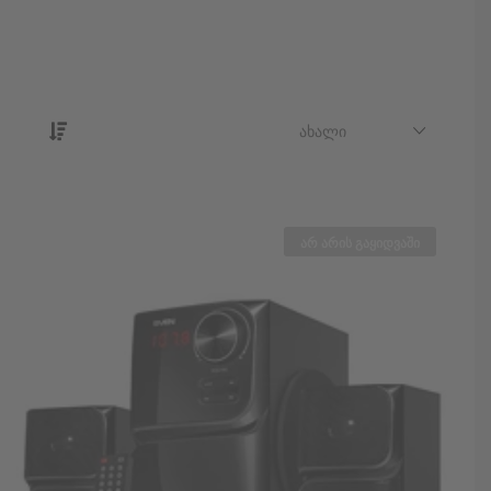
ᲐᲮᲐᲚᲘ
არ არის გაყიდვაში