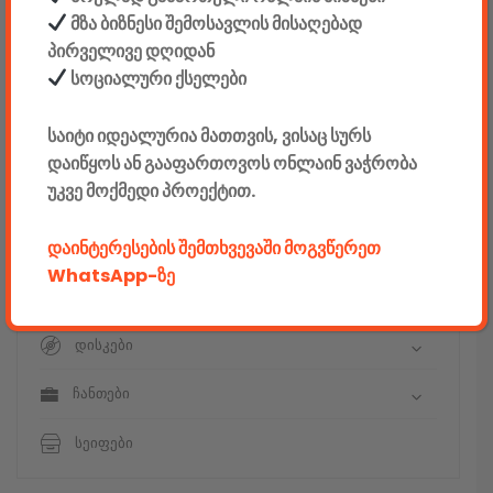
ტელევიზორები & აქსესუარები
მზა ბიზნესი შემოსავლის მისაღებად
პირველივე დღიდან
აუდიო & ვიდეო
სოციალური ქსელები
კონსოლები & აქსესუარები
საიტი იდეალურია მათთვის, ვისაც სურს
მანქანის აქსესუარები
დაიწყოს ან გააფართოვოს ონლაინ ვაჭრობა
უკვე მოქმედი პროექტით.
ელემენტები
დაინტერესების შემთხვევაში მოგვწერეთ
აკკუმულატორები
WhatsApp-ზე
კაბელები & დამტენები
დისკები
ჩანთები
სეიფები