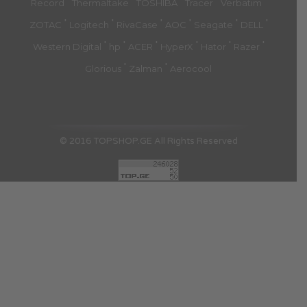
'
'
'
'
'
Record
Thermaltake
TOSHIBA
Tracer
Verbatim
'
'
'
'
'
'
ZOTAC
Logitech
RivaCase
AOC
Seagate
DELL
'
'
'
'
'
'
Western Digital
hp
ACER
HyperX
Hator
Razer
'
'
Glorious
Zalman
Aerocool
© 2016 TOPSHOP.GE All Rights Reserved