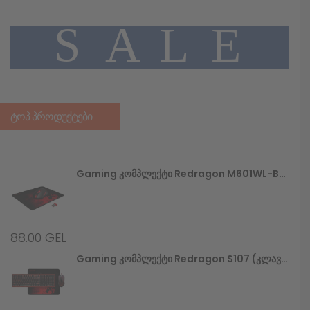
A
L
E
S
ᲢᲝᲞ ᲞᲠᲝᲓᲣᲥᲢᲔᲑᲘ
Gaming Კომპლექტი Redragon M601WL-BA (უსადენო Მაუსი+მაუსპადი)
88.00
GEL
Gaming Კომპლექტი Redragon S107 (კლავიატურა+მაუსი+მაუსპადი)