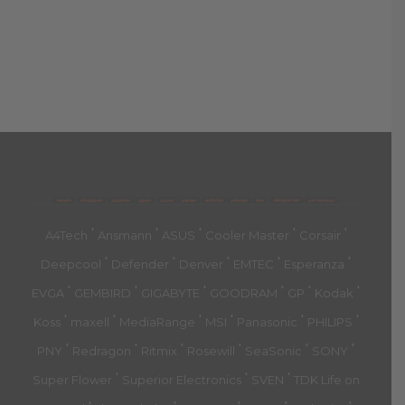
მთავარი
პროდუქტები
კატეგორია
აქციები
კალათა
გადახდა
დახმარება
კონტაქტი
ჩატი
მიწოდების პირ.
კონ. პოლიტიკა
'
'
'
'
'
A4Tech
Ansmann
ASUS
Cooler Master
Corsair
'
'
'
'
'
Deepcool
Defender
Denver
EMTEC
Esperanza
'
'
'
'
'
'
EVGA
GEMBIRD
GIGABYTE
GOODRAM
GP
Kodak
'
'
'
'
'
'
Koss
maxell
MediaRange
MSI
Panasonic
PHILIPS
'
'
'
'
'
'
PNY
Redragon
Ritmix
Rosewill
SeaSonic
SONY
'
'
'
Super Flower
Superior Electronics
SVEN
TDK Life on