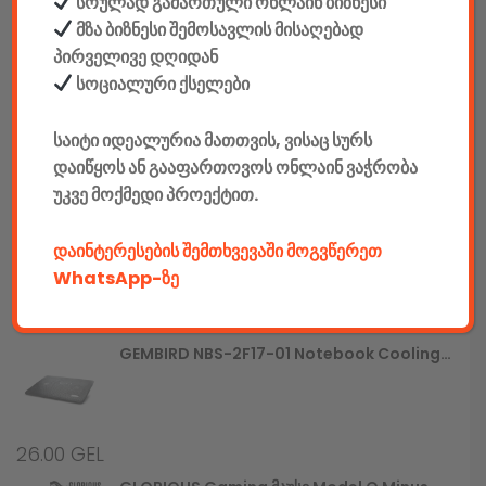
სრულად გამართული ონლაინ ბიზნესი
მზა ბიზნესი შემოსავლის მისაღებად
780.00
GEL
პირველივე დღიდან
სოციალური ქსელები
Gaming Სავარძელი Defender Interceptor CM-363, Blue/black,PU,60mm
საიტი იდეალურია მათთვის, ვისაც სურს
დაიწყოს ან გააფართოვოს ონლაინ ვაჭრობა
790.00
GEL
უკვე მოქმედი პროექტით.
GEMBIRD JPD-UDV-01 Dual Vibration Gamepad
დაინტერესების შემთხვევაში მოგვწერეთ
WhatsApp-ზე
25.00
GEL
GEMBIRD NBS-2F17-01 Notebook Cooling Stand
26.00
GEL