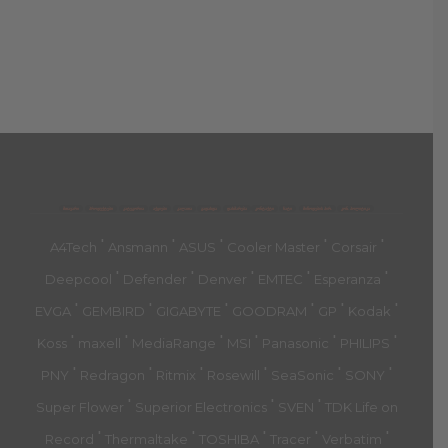
მთავარი
პროდუქტები
კატეგორია
აქციები
კალათა
გადახდა
დახმარება
კონტაქტი
ჩატი
მიწოდების პირ.
კონ. პოლიტიკა
'
'
'
'
'
A4Tech
Ansmann
ASUS
Cooler Master
Corsair
'
'
'
'
'
Deepcool
Defender
Denver
EMTEC
Esperanza
'
'
'
'
'
'
EVGA
GEMBIRD
GIGABYTE
GOODRAM
GP
Kodak
'
'
'
'
'
'
Koss
maxell
MediaRange
MSI
Panasonic
PHILIPS
'
'
'
'
'
'
PNY
Redragon
Ritmix
Rosewill
SeaSonic
SONY
'
'
'
Super Flower
Superior Electronics
SVEN
TDK Life on
'
'
'
'
'
Record
Thermaltake
TOSHIBA
Tracer
Verbatim