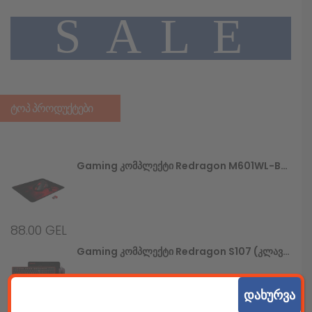
A
L
E
S
ᲢᲝᲞ ᲞᲠᲝᲓᲣᲥᲢᲔᲑᲘ
Gaming Კომპლექტი Redragon M601WL-BA (უსადენო Მაუსი+მაუსპადი)
88.00
GEL
Gaming Კომპლექტი Redragon S107 (კლავიატურა+მაუსი+მაუსპადი)
დახურვა