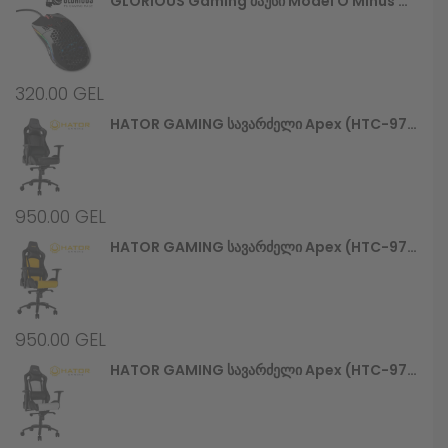
GLORIOUS Gaming Მაუსი Model O Minus Glossy, Black (GOM-GBlack)
320.00
GEL
HATOR GAMING Სავარძელი Apex (HTC-970) Alcantara Black
950.00
GEL
HATOR GAMING Სავარძელი Apex (HTC-971) Black/Yellow
950.00
GEL
HATOR GAMING Სავარძელი Apex (HTC-972) Black/White