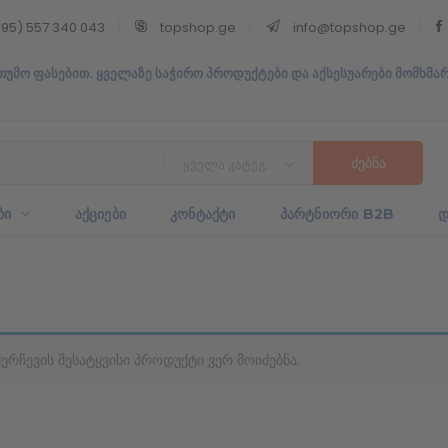
95) 557 340 043
topshop.ge
info@topshop.ge
თუმო ფასებით. ყველაზე საჭირო პროდუქტები და აქსესუარები მომხმა
ყველა კატეგორია
ᲑᲘ
ᲐᲥᲪᲘᲔᲑᲘ
ᲙᲝᲜᲢᲐᲥᲢᲘ
ᲞᲐᲠᲢᲜᲘᲝᲠᲘ B2B
Დ
შერჩევის შესატყვისი პროდუქტი ვერ მოიძებნა.