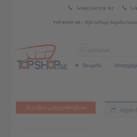
(+995) 597 578 787
(+9
Back
TOPSHOP.GE – შენი პირადი მაღაზია საბი
ᲥᲐᲠᲗᲣᲚᲘ
ᲥᲐᲠᲗᲣᲚᲘ
ᲛᲗᲐᲕᲐᲠᲘ
ᲞᲠᲝᲓᲣᲥᲢᲔ
მაღაზია კატეგორიებით
თქვენი 