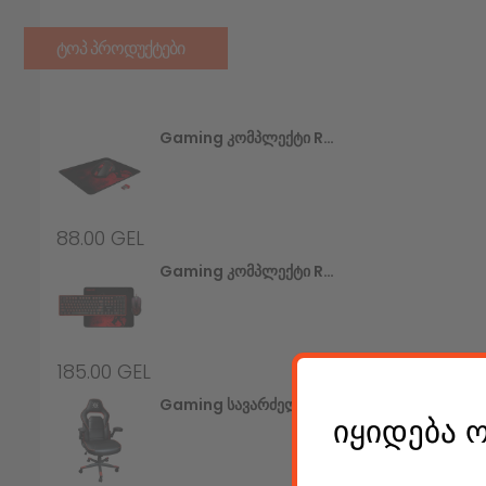
ᲢᲝᲞ ᲞᲠᲝᲓᲣᲥᲢᲔᲑᲘ
Gaming Კომპლექტი Redragon M601WL-BA (უსადენო Მაუსი+მაუსპადი)
88.00
GEL
Gaming Კომპლექტი Redragon S107 (კლავიატურა+მაუსი+მაუსპადი)
185.00
GEL
Gaming Სავარძელი Defender Corsair CL-361, Red/black,PU,50mm
იყიდება 