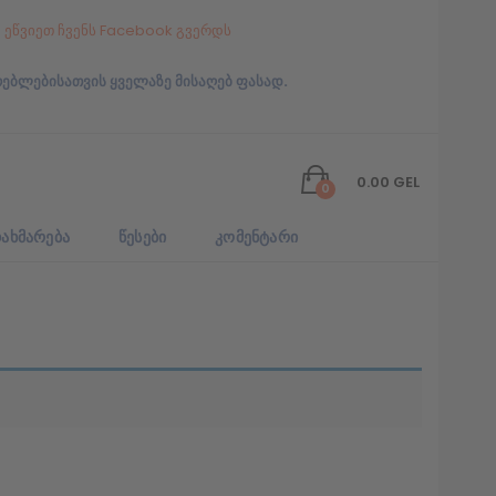
ეწვიეთ ჩვენს Facebook გვერდს
რებლებისათვის ყველაზე მისაღებ ფასად.
0.00
GEL
0
ᲐᲮᲛᲐᲠᲔᲑᲐ
ᲬᲔᲡᲔᲑᲘ
ᲙᲝᲛᲔᲜᲢᲐᲠᲘ