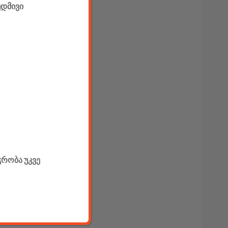
უდმივი
ჭრობა უკვე