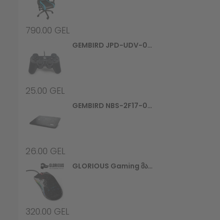
790.00
GEL
GEMBIRD JPD-UDV-01 Dual Vibration Gamepad
25.00
GEL
GEMBIRD NBS-2F17-01 Notebook Cooling Stand
26.00
GEL
GLORIOUS Gaming Მაუსი Model O Minus Glossy, Black (GOM-GBlack)
320.00
GEL