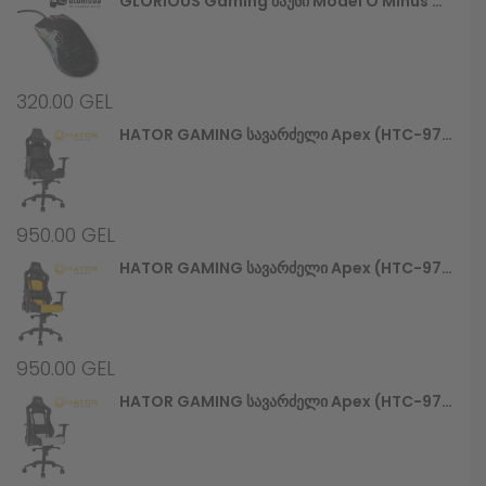
GLORIOUS Gaming Მაუსი Model O Minus Glossy, Black (GOM-GBlack)
320.00
GEL
HATOR GAMING Სავარძელი Apex (HTC-970) Alcantara Black
950.00
GEL
HATOR GAMING Სავარძელი Apex (HTC-971) Black/Yellow
950.00
GEL
HATOR GAMING Სავარძელი Apex (HTC-972) Black/White