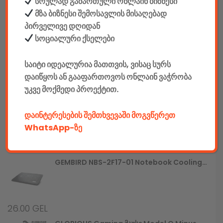
სრულად გამართული ონლაინ ბიზნესი
მზა ბიზნესი შემოსავლის მისაღებად
780.00
GEL
პირველივე დღიდან
სოციალური ქსელები
Gaming Სავარძელი Defender Interceptor CM-363, Blue/black,PU,60mm
საიტი იდეალურია მათთვის, ვისაც სურს
დაიწყოს ან გააფართოვოს ონლაინ ვაჭრობა
790.00
GEL
უკვე მოქმედი პროექტით.
GEMBIRD JPD-UDV-01 Dual Vibration Gamepad
დაინტერესების შემთხვევაში მოგვწერეთ
WhatsApp-ზე
25.00
GEL
GEMBIRD NBS-2F17-01 Notebook Cooling Stand
26.00
GEL