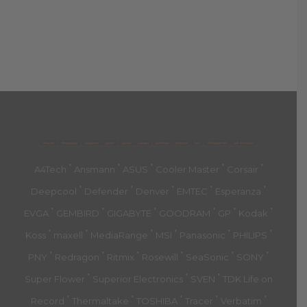
მთავარი
პროდუქტები
კატეგორია
აქციები
კალათა
გადახდა
დახმარება
კონტაქტი
ჩატი
მიწოდების პირ.
კონ. პოლიტიკა
'
'
'
'
'
A4Tech
Ansmann
ASUS
Cooler Master
Corsair
'
'
'
'
'
Deepcool
Defender
Denver
EMTEC
Esperanza
'
'
'
'
'
'
EVGA
GEMBIRD
GIGABYTE
GOODRAM
GP
Kodak
'
'
'
'
'
'
Koss
maxell
MediaRange
MSI
Panasonic
PHILIPS
'
'
'
'
'
'
PNY
Redragon
Ritmix
Rosewill
SeaSonic
SONY
'
'
'
Super Flower
Superior Electronics
SVEN
TDK Life on
'
'
'
'
'
Record
Thermaltake
TOSHIBA
Tracer
Verbatim