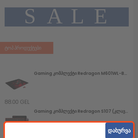
A
L
E
S
ᲢᲝᲞ ᲞᲠᲝᲓᲣᲥᲢᲔᲑᲘ
Gaming Კომპლექტი Redragon M601WL-BA (უსადენო Მაუსი+მაუსპადი)
88.00
GEL
Gaming Კომპლექტი Redragon S107 (კლავიატურა+მაუსი+მაუსპადი)
დახურვა