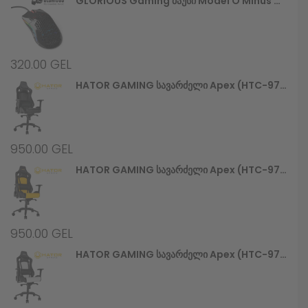
GLORIOUS Gaming Მაუსი Model O Minus Glossy, Black (GOM-GBlack)
320.00
GEL
HATOR GAMING Სავარძელი Apex (HTC-970) Alcantara Black
950.00
GEL
HATOR GAMING Სავარძელი Apex (HTC-971) Black/Yellow
950.00
GEL
HATOR GAMING Სავარძელი Apex (HTC-972) Black/White