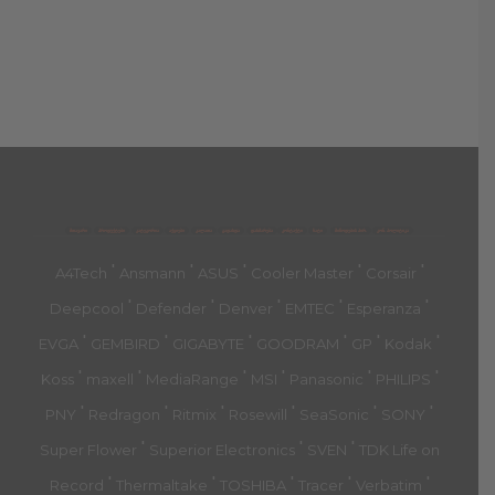
მთავარი
პროდუქტები
კატეგორია
აქციები
კალათა
გადახდა
დახმარება
კონტაქტი
ჩატი
მიწოდების პირ.
კონ. პოლიტიკა
'
'
'
'
'
A4Tech
Ansmann
ASUS
Cooler Master
Corsair
'
'
'
'
'
Deepcool
Defender
Denver
EMTEC
Esperanza
'
'
'
'
'
'
EVGA
GEMBIRD
GIGABYTE
GOODRAM
GP
Kodak
'
'
'
'
'
'
Koss
maxell
MediaRange
MSI
Panasonic
PHILIPS
'
'
'
'
'
'
PNY
Redragon
Ritmix
Rosewill
SeaSonic
SONY
'
'
'
Super Flower
Superior Electronics
SVEN
TDK Life on
'
'
'
'
'
Record
Thermaltake
TOSHIBA
Tracer
Verbatim