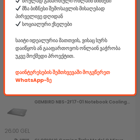
სრულად გამართული ონლაინ ბიზნესი
მზა ბიზნესი შემოსავლის მისაღებად
780.00
GEL
პირველივე დღიდან
სოციალური ქსელები
Gaming Სავარძელი Defender Interceptor CM-363, Blue/black,PU,60mm
საიტი იდეალურია მათთვის, ვისაც სურს
დაიწყოს ან გააფართოვოს ონლაინ ვაჭრობა
790.00
GEL
უკვე მოქმედი პროექტით.
GEMBIRD JPD-UDV-01 Dual Vibration Gamepad
დაინტერესების შემთხვევაში მოგვწერეთ
WhatsApp-ზე
25.00
GEL
GEMBIRD NBS-2F17-01 Notebook Cooling Stand
26.00
GEL