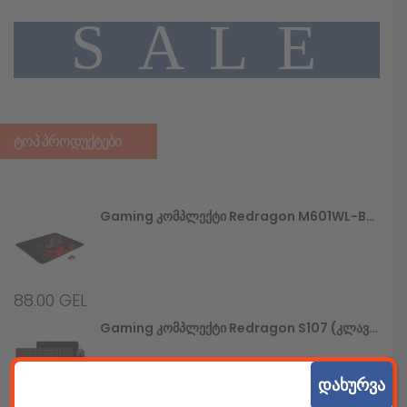
A
L
E
S
ᲢᲝᲞ ᲞᲠᲝᲓᲣᲥᲢᲔᲑᲘ
Gaming Კომპლექტი Redragon M601WL-BA (უსადენო Მაუსი+მაუსპადი)
88.00
GEL
Gaming Კომპლექტი Redragon S107 (კლავიატურა+მაუსი+მაუსპადი)
დახურვა