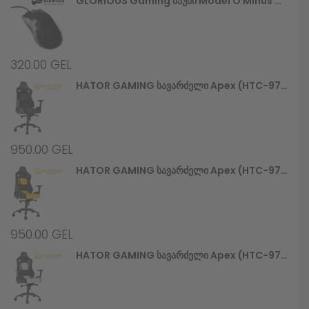
GLORIOUS Gaming Მაუსი Model O Minus Glossy, Black (GOM-GBlack)
320.00
GEL
HATOR GAMING Სავარძელი Apex (HTC-970) Alcantara Black
950.00
GEL
HATOR GAMING Სავარძელი Apex (HTC-971) Black/Yellow
950.00
GEL
HATOR GAMING Სავარძელი Apex (HTC-972) Black/White