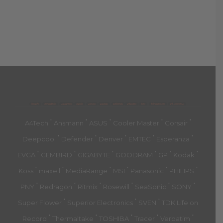
მთავარი
პროდუქტები
კატეგორია
აქციები
კალათა
გადახდა
დახმარება
კონტაქტი
ჩატი
მიწოდების პირ.
კონ. პოლიტიკა
'
'
'
'
'
A4Tech
Ansmann
ASUS
Cooler Master
Corsair
'
'
'
'
'
Deepcool
Defender
Denver
EMTEC
Esperanza
'
'
'
'
'
'
EVGA
GEMBIRD
GIGABYTE
GOODRAM
GP
Kodak
'
'
'
'
'
'
Koss
maxell
MediaRange
MSI
Panasonic
PHILIPS
'
'
'
'
'
'
PNY
Redragon
Ritmix
Rosewill
SeaSonic
SONY
'
'
'
Super Flower
Superior Electronics
SVEN
TDK Life on
'
'
'
'
'
Record
Thermaltake
TOSHIBA
Tracer
Verbatim