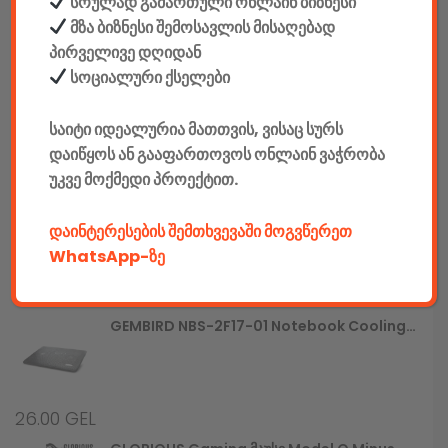
სრულად გამართული ონლაინ ბიზნესი
მზა ბიზნესი შემოსავლის მისაღებად
780.00
GEL
პირველივე დღიდან
სოციალური ქსელები
Gaming Სავარძელი Defender Interceptor CM-363, Blue/black,PU,60mm
საიტი იდეალურია მათთვის, ვისაც სურს
დაიწყოს ან გააფართოვოს ონლაინ ვაჭრობა
790.00
GEL
უკვე მოქმედი პროექტით.
GEMBIRD JPD-UDV-01 Dual Vibration Gamepad
დაინტერესების შემთხვევაში მოგვწერეთ
WhatsApp-ზე
25.00
GEL
GEMBIRD NBS-2F17-01 Notebook Cooling Stand
26.00
GEL