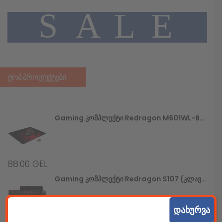
A
L
E
S
ᲢᲝᲞ ᲞᲠᲝᲓᲣᲥᲢᲔᲑᲘ
Gaming Კომპლექტი Redragon M601WL-BA (უსადენო Მაუსი+მაუსპადი)
88.00
GEL
Gaming Კომპლექტი Redragon S107 (კლავიატურა+მაუსი+მაუსპადი)
დახურვა