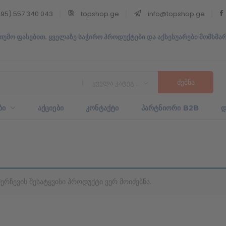
95) 557 340 043
topshop.ge
info@topshop.ge
თუმო ფასებით. ყველაზე საჭირო პროდუქტები და აქსესუარები მომხმა
ყველა კატეგორია
ᲑᲘ
ᲐᲥᲪᲘᲔᲑᲘ
ᲙᲝᲜᲢᲐᲥᲢᲘ
ᲞᲐᲠᲢᲜᲘᲝᲠᲘ B2B
Დ
შერჩევის შესატყვისი პროდუქტი ვერ მოიძებნა.