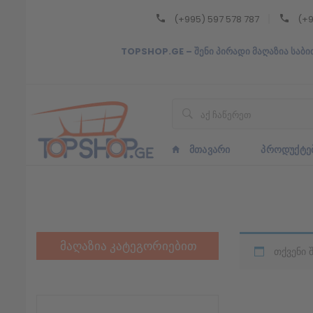
(+995) 597 578 787
(+9
Back
TOPSHOP.GE – შენი პირადი მაღაზია საბი
ᲥᲐᲠᲗᲣᲚᲘ
ᲥᲐᲠᲗᲣᲚᲘ
ᲛᲗᲐᲕᲐᲠᲘ
ᲞᲠᲝᲓᲣᲥᲢᲔ
მაღაზია კატეგორიებით
თქვენი 