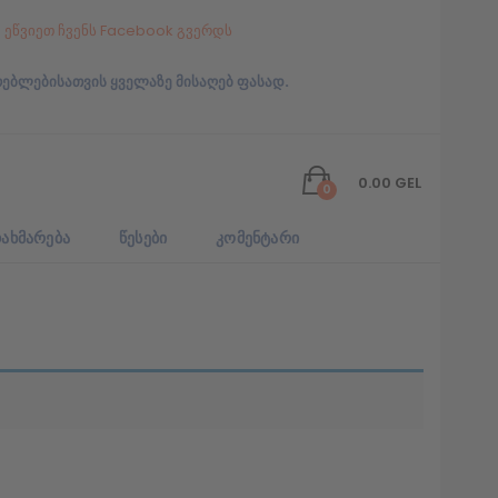
ეწვიეთ ჩვენს Facebook გვერდს
რებლებისათვის ყველაზე მისაღებ ფასად.
0.00
GEL
0
ᲐᲮᲛᲐᲠᲔᲑᲐ
ᲬᲔᲡᲔᲑᲘ
ᲙᲝᲛᲔᲜᲢᲐᲠᲘ