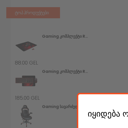
ᲢᲝᲞ ᲞᲠᲝᲓᲣᲥᲢᲔᲑᲘ
Gaming Კომპლექტი Redragon M601WL-BA (უსადენო Მაუსი+მაუსპადი)
88.00
GEL
Gaming Კომპლექტი Redragon S107 (კლავიატურა+მაუსი+მაუსპადი)
185.00
GEL
Gaming Სავარძელი Defender Corsair CL-361, Red/black,PU,50mm
იყიდება 