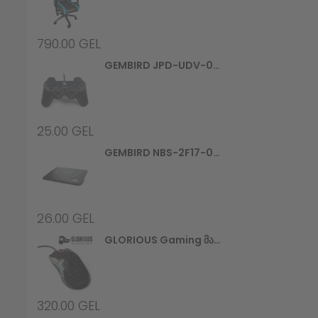
790.00
GEL
GEMBIRD JPD-UDV-01 Dual Vibration Gamepad
25.00
GEL
GEMBIRD NBS-2F17-01 Notebook Cooling Stand
26.00
GEL
GLORIOUS Gaming Მაუსი Model O Minus Glossy, Black (GOM-GBlack)
320.00
GEL