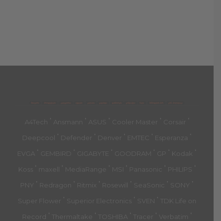
მთავარი
პროდუქტები
კატეგორია
აქციები
კალათა
გადახდა
დახმარება
კონტაქტი
ჩატი
მიწოდების პირ.
კონ. პოლიტიკა
'
'
'
'
'
A4Tech
Ansmann
ASUS
Cooler Master
Corsair
'
'
'
'
'
Deepcool
Defender
Denver
EMTEC
Esperanza
'
'
'
'
'
'
EVGA
GEMBIRD
GIGABYTE
GOODRAM
GP
Kodak
'
'
'
'
'
'
Koss
maxell
MediaRange
MSI
Panasonic
PHILIPS
'
'
'
'
'
'
PNY
Redragon
Ritmix
Rosewill
SeaSonic
SONY
'
'
'
Super Flower
Superior Electronics
SVEN
TDK Life on
'
'
'
'
'
Record
Thermaltake
TOSHIBA
Tracer
Verbatim