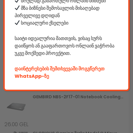
სრულად გამართული ონლაინ ბიზნესი
მზა ბიზნესი შემოსავლის მისაღებად
780.00
GEL
პირველივე დღიდან
სოციალური ქსელები
Gaming Სავარძელი Defender Interceptor CM-363, Blue/black,PU,60mm
საიტი იდეალურია მათთვის, ვისაც სურს
დაიწყოს ან გააფართოვოს ონლაინ ვაჭრობა
790.00
GEL
უკვე მოქმედი პროექტით.
GEMBIRD JPD-UDV-01 Dual Vibration Gamepad
დაინტერესების შემთხვევაში მოგვწერეთ
WhatsApp-ზე
25.00
GEL
GEMBIRD NBS-2F17-01 Notebook Cooling Stand
26.00
GEL