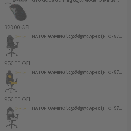
GLORIOUS Gaming Მაუსი Model O Minus Glossy, Black (GOM-GBlack)
320.00
GEL
HATOR GAMING Სავარძელი Apex (HTC-970) Alcantara Black
950.00
GEL
HATOR GAMING Სავარძელი Apex (HTC-971) Black/Yellow
950.00
GEL
HATOR GAMING Სავარძელი Apex (HTC-972) Black/White