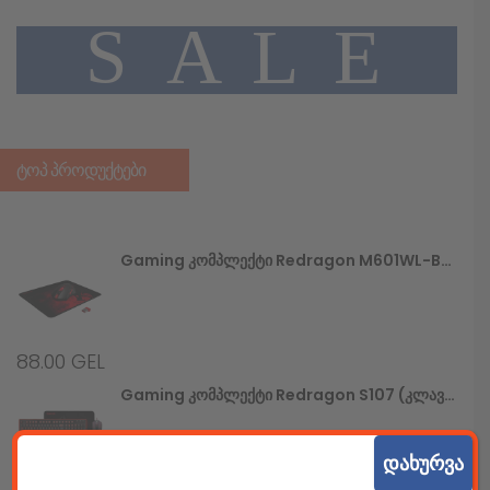
A
L
E
S
ᲢᲝᲞ ᲞᲠᲝᲓᲣᲥᲢᲔᲑᲘ
Gaming Კომპლექტი Redragon M601WL-BA (უსადენო Მაუსი+მაუსპადი)
88.00
GEL
Gaming Კომპლექტი Redragon S107 (კლავიატურა+მაუსი+მაუსპადი)
დახურვა