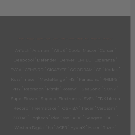
მთავარი
პროდუქტები
კატეგორია
აქციები
კალათა
გადახდა
დახმარება
კონტაქტი
ჩატი
მიწოდების პირ.
კონ. პოლიტიკა
'
'
'
'
'
A4Tech
Ansmann
ASUS
Cooler Master
Corsair
'
'
'
'
'
Deepcool
Defender
Denver
EMTEC
Esperanza
'
'
'
'
'
'
EVGA
GEMBIRD
GIGABYTE
GOODRAM
GP
Kodak
'
'
'
'
'
'
Koss
maxell
MediaRange
MSI
Panasonic
PHILIPS
'
'
'
'
'
'
PNY
Redragon
Ritmix
Rosewill
SeaSonic
SONY
'
'
'
Super Flower
Superior Electronics
SVEN
TDK Life on
'
'
'
'
'
Record
Thermaltake
TOSHIBA
Tracer
Verbatim
'
'
'
'
'
'
ZOTAC
Logitech
RivaCase
AOC
Seagate
DELL
'
'
'
'
'
'
Western Digital
hp
ACER
HyperX
Hator
Razer