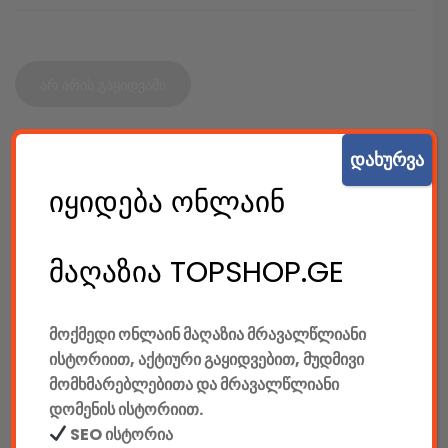
არ არის გაყიდვაში
დახურვა
SKU:
6186
იყიდება ონლაინ
კატეგორიები:
დინამიკები
,
კომპიუტერები & აქსესუარები
,
სხვა დინამიკები
,
ტექ. აქსესუარები
SHARE:
მაღაზია TOPSHOP.GE
მოქმედი ონლაინ მაღაზია მრავალწლიანი
ისტორიით, აქტიური გაყიდვებით, მუდმივი
აღწერა
დამატებითი ინფორმაცია
მომხმარებლებითა და მრავალწლიანი
დომენის ისტორიით.
SEO ისტორია
ᲐᲦᲬᲔᲠᲐ