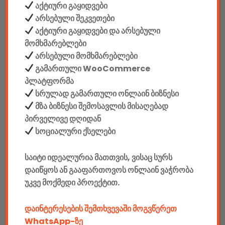
აქტიური გაყიდვები
მწარმოებელი: SVEN
არსებული შეკვეთები
აქტიური გაყიდვები და არსებული
კვება: უსადენო / დენი
მომხმარებლები
არსებული მომხმარებლები
სიმძლავრე: 50 (2 × 25) watt
გამართული WooCommerce
პლატფორმა
სრულად გამართული ონლაინ ბიზნესი
მხარდაჭერა: Bluetooth, USB & MicroSD card slot for direct
მზა ბიზნესი შემოსავლის მისაღებად
MP3 playback & 3.5mm AUX input, FM radio
პირველივე დღიდან
სოციალური ქსელები
მიკროფონის შესაერთებელი: არის
საიტი იდეალურია მათთვის, ვისაც სურს
სპიკერის ზომა: მს: Ø 35, დს: Ø 100
დაიწყოს ან გააფართოვოს ონლაინ ვაჭრობა
უკვე მოქმედი პროექტით.
LED განათებით
დაინტერესების შემთხვევაში მოგვწერეთ
Backlight განათება: არის, მრავალფეროვანი
WhatsApp-ზე