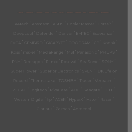
მთავარი
პროდუქტები
კატეგორია
აქციები
კალათა
გადახდა
დახმარება
კონტაქტი
ჩატი
მიწოდების პირ.
კონ. პოლიტიკა
'
'
'
'
'
A4Tech
Ansmann
ASUS
Cooler Master
Corsair
'
'
'
'
'
Deepcool
Defender
Denver
EMTEC
Esperanza
'
'
'
'
'
'
EVGA
GEMBIRD
GIGABYTE
GOODRAM
GP
Kodak
'
'
'
'
'
'
Koss
maxell
MediaRange
MSI
Panasonic
PHILIPS
'
'
'
'
'
'
PNY
Redragon
Ritmix
Rosewill
SeaSonic
SONY
'
'
'
Super Flower
Superior Electronics
SVEN
TDK Life on
'
'
'
'
'
Record
Thermaltake
TOSHIBA
Tracer
Verbatim
'
'
'
'
'
'
ZOTAC
Logitech
RivaCase
AOC
Seagate
DELL
'
'
'
'
'
'
Western Digital
hp
ACER
HyperX
Hator
Razer
'
'
Glorious
Zalman
Aerocool