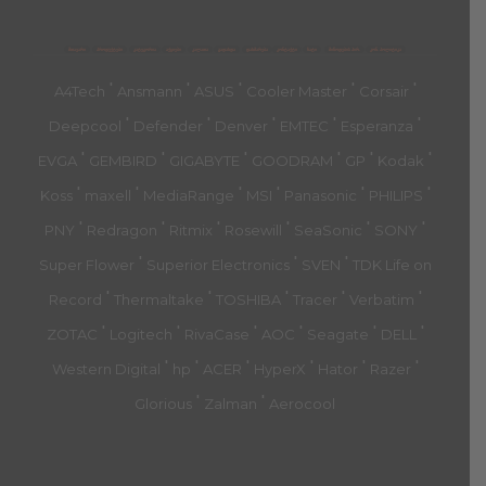
მთავარი
პროდუქტები
კატეგორია
აქციები
კალათა
გადახდა
დახმარება
კონტაქტი
ჩატი
მიწოდების პირ.
კონ. პოლიტიკა
'
'
'
'
'
A4Tech
Ansmann
ASUS
Cooler Master
Corsair
'
'
'
'
'
Deepcool
Defender
Denver
EMTEC
Esperanza
'
'
'
'
'
'
EVGA
GEMBIRD
GIGABYTE
GOODRAM
GP
Kodak
'
'
'
'
'
'
Koss
maxell
MediaRange
MSI
Panasonic
PHILIPS
'
'
'
'
'
'
PNY
Redragon
Ritmix
Rosewill
SeaSonic
SONY
'
'
'
Super Flower
Superior Electronics
SVEN
TDK Life on
'
'
'
'
'
Record
Thermaltake
TOSHIBA
Tracer
Verbatim
'
'
'
'
'
'
ZOTAC
Logitech
RivaCase
AOC
Seagate
DELL
'
'
'
'
'
'
Western Digital
hp
ACER
HyperX
Hator
Razer
'
'
Glorious
Zalman
Aerocool