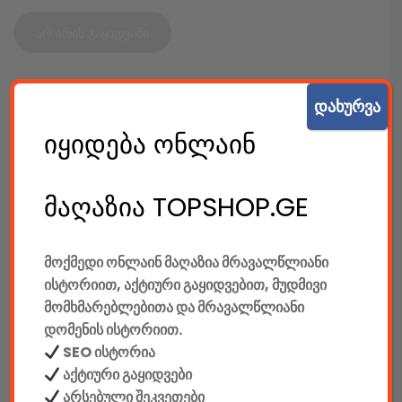
არ არის გაყიდვაში
დახურვა
SKU:
6426
კატეგორიები:
კაბელიანი კლავიატურები
,
კლავიატურები
,
იყიდება ონლაინ
კომპიუტერები & აქსესუარები
,
ტექ. აქსესუარები
SHARE:
მაღაზია TOPSHOP.GE
Original
Current
price
price
was:
is:
მოქმედი ონლაინ მაღაზია მრავალწლიანი
70.00 GEL.
53.00 GEL.
ისტორიით, აქტიური გაყიდვებით, მუდმივი
აღწერა
დამატებითი ინფორმაცია
მომხმარებლებითა და მრავალწლიანი
დომენის ისტორიით.
SEO ისტორია
ᲐᲦᲬᲔᲠᲐ
აქტიური გაყიდვები
მწარმოებელი: Defender
არსებული შეკვეთები