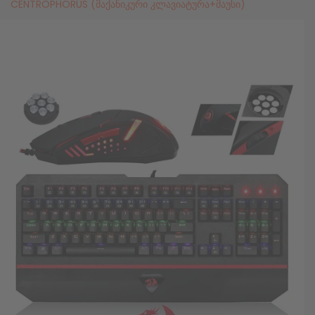
CENTROPHORUS (მაქანიკური კლავიატურა+მაუსი)