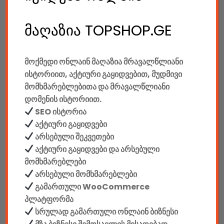
მაღაზია TOPSHOP.GE
არ არის გაყიდვაში
მოქმედი ონლაინ მაღაზია მრავალწლიანი
ისტორიით, აქტიური გაყიდვებით, მუდმივი
SKU:
9050
მომხმარებლებითა და მრავალწლიანი
დომენის ისტორიით.
კატეგორიები:
კაბელიანი კლავიატურები
,
კაბელიანი მაუსები
,
SEO ისტორია
კლავიატურები
,
კომპიუტერები & აქსესუარები
,
კომპლექტები
,
აქტიური გაყიდვები
მაუსები
,
ტექ. აქსესუარები
არსებული შეკვეთები
SHARE:
აქტიური გაყიდვები და არსებული
Original
Current
მომხმარებლები
price
price
არსებული მომხმარებლები
was:
is:
გამართული WooCommerce
299.00 GEL.
220.00 GEL.
პლატფორმა
აღწერა
დამატებითი ინფორმაცია
სრულად გამართული ონლაინ ბიზნესი