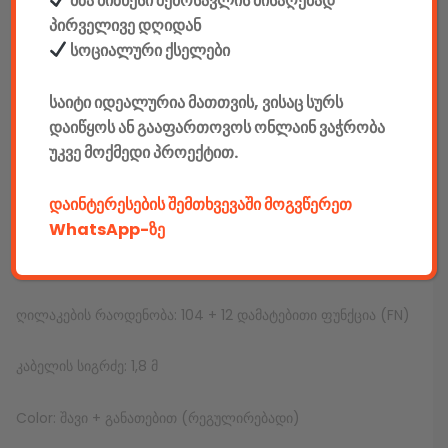
მზა ბიზნესი შემოსავლის მისაღებად
პირველივე დღიდან
ᲐᲦᲬᲔᲠᲐ
სოციალური ქსელები
მწარმოებელი: Redragon
საიტი იდეალურია მათთვის, ვისაც სურს
კლავიატურა
დაიწყოს ან გააფართოვოს ონლაინ ვაჭრობა
უკვე მოქმედი პროექტით.
მწარმოებელი: Redragon
დაინტერესების შემთხვევაში მოგვწერეთ
ინტერფეისი: USB
WhatsApp-ზე
ენა: ინგლისური/რუსული
ღილაკების რაოდენობა: 104 + 12 დამატებითი ფუნქცია (FN)
კაბელის სიგრძე: 1,8 მ
Color: შავი + განათებით (რეგულირებადი)