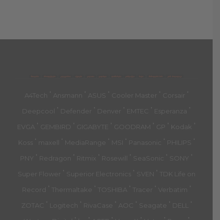
მთავარი
პროდუქტები
კატეგორია
აქციები
კალათა
გადახდა
დახმარება
კონტაქტი
ჩატი
მიწოდების პირ.
კონ. პოლიტიკა
'
'
'
'
'
A4Tech
Ansmann
ASUS
Cooler Master
Corsair
'
'
'
'
'
Deepcool
Defender
Denver
EMTEC
Esperanza
'
'
'
'
'
'
EVGA
GEMBIRD
GIGABYTE
GOODRAM
GP
Kodak
'
'
'
'
'
'
Koss
maxell
MediaRange
MSI
Panasonic
PHILIPS
'
'
'
'
'
'
PNY
Redragon
Ritmix
Rosewill
SeaSonic
SONY
'
'
'
Super Flower
Superior Electronics
SVEN
TDK Life on
'
'
'
'
'
Record
Thermaltake
TOSHIBA
Tracer
Verbatim
'
'
'
'
'
'
ZOTAC
Logitech
RivaCase
AOC
Seagate
DELL