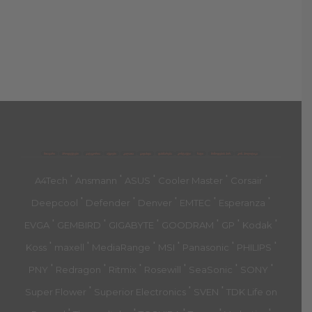
მთავარი
პროდუქტები
კატეგორია
აქციები
კალათა
გადახდა
დახმარება
კონტაქტი
ჩატი
მიწოდების პირ.
კონ. პოლიტიკა
'
'
'
'
'
A4Tech
Ansmann
ASUS
Cooler Master
Corsair
'
'
'
'
'
Deepcool
Defender
Denver
EMTEC
Esperanza
'
'
'
'
'
'
EVGA
GEMBIRD
GIGABYTE
GOODRAM
GP
Kodak
'
'
'
'
'
'
Koss
maxell
MediaRange
MSI
Panasonic
PHILIPS
'
'
'
'
'
'
PNY
Redragon
Ritmix
Rosewill
SeaSonic
SONY
'
'
'
Super Flower
Superior Electronics
SVEN
TDK Life on