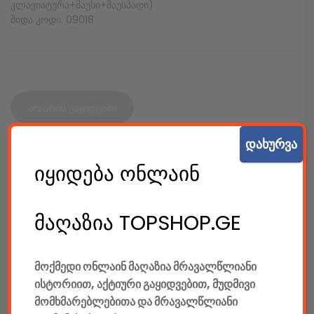
კლავიატურა+მაუსი+მაუსპადი)
შიდა კოდი: 09018
არ არის გაყიდვაში
დახურვა
SKU:
9019
იყიდება ონლაინ
კატეგორიები:
კაბელიანი კლავიატურები
,
კაბელიანი მაუსები
,
კლავიატურები
,
კომპიუტერები & აქსესუარები
,
კომპლექტები
,
მაღაზია TOPSHOP.GE
მაუსები
,
მაუსპადები
,
ტექ. აქსესუარები
SHARE:
მოქმედი ონლაინ მაღაზია მრავალწლიანი
ისტორიით, აქტიური გაყიდვებით, მუდმივი
მომხმარებლებითა და მრავალწლიანი