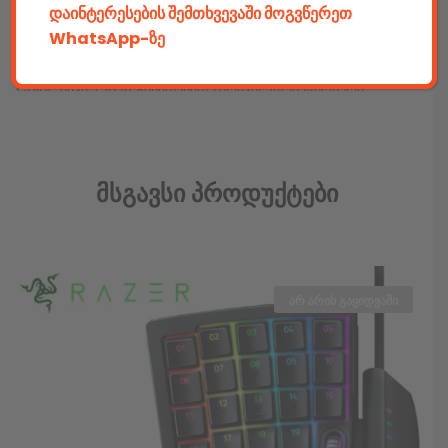
დაინტერესების შემთხვევაში მოგვწერეთ
კაბელის სიგრძე: 1,8 მ
WhatsApp-ზე
Color: შავი + RGB განათებით (მრავალფუნქციონური,
რეგულირებადი)
დამატებითი სოფტი: არის
Მსგავსი Პროდუქტები
მაუსი
ინტერფეისი: USB
არ არის გაყიდვაში
სენსორი: ოპტიკური, 1000/1600/2400/3200 dpi
კაბელის სიგრძე: 1,8 მ
ღილაკების რაოდენობა: 5 + scroll