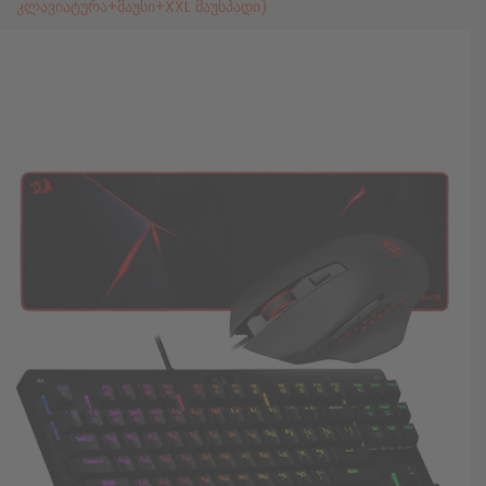
კლავიატურა+მაუსი+XXL მაუსპადი)