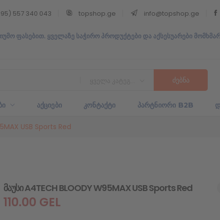
95) 557 340 043
topshop.ge
info@topshop.ge
თუმო ფასებით. ყველაზე საჭირო პროდუქტები და აქსესუარები მომხმა
ყველა კატეგორია
ᲑᲘ
ᲐᲥᲪᲘᲔᲑᲘ
ᲙᲝᲜᲢᲐᲥᲢᲘ
ᲞᲐᲠᲢᲜᲘᲝᲠᲘ B2B
Დ
5MAX USB Sports Red
მაუსი A4TECH BLOODY W95MAX USB Sports Red
110.00
GEL