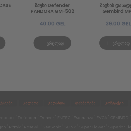
CASE
მაუსი Defender
მაუსის დასად
PANDORA GM-502
Gembird M
GAMEPRO-X
40.00
GEL
39.00
GEL
ვრცლად
ვრცლად
აქციები
კალათა
გადახდა
დახმარება
კონტაქტი
'
'
'
'
'
'
epcool
Defender
Denver
EMTEC
Esperanza
EVGA
GEMBIRD
'
'
'
'
'
'
gon
Ritmix
Rosewill
SeaSonic
SONY
Super Flower
Superior El