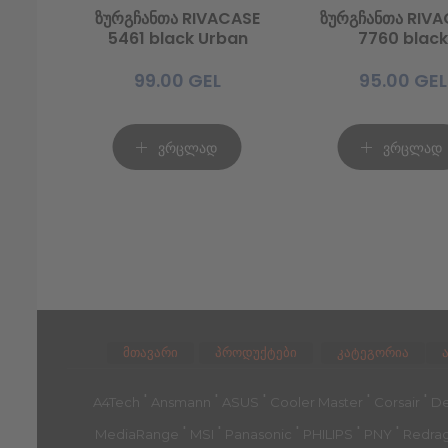
ზურგჩანთა RIVACASE
ზურგჩანთა RIVA
5461 black Urban
7760 black
99.00
GEL
95.00
GEL
ვრცლად
ვრცლად
მთავარი
პროდუქტები
კატეგორია
'
'
'
'
'
A4Tech
Ansmann
ASUS
Cooler Master
Corsair
De
'
'
'
'
'
MediaRange
MSI
Panasonic
PHILIPS
PNY
Redra