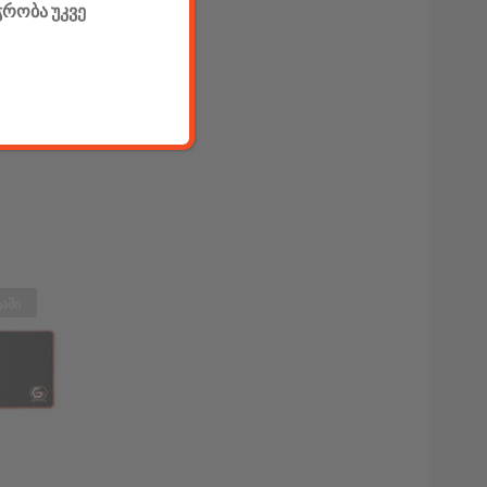
ჭრობა უკვე
აში