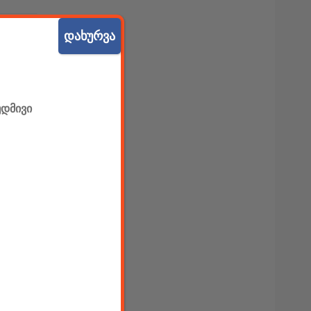
დახურვა
უდმივი