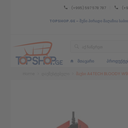
(+995) 597 578 787
(+9
Back
TOPSHOP.GE – შენი პირადი მაღაზია საბი
ᲥᲐᲠᲗᲣᲚᲘ
ᲥᲐᲠᲗᲣᲚᲘ
ᲛᲗᲐᲕᲐᲠᲘ
ᲞᲠᲝᲓᲣᲥᲢᲔ
Home
დაუზუსტებელი
მაუსი A4TECH BLOODY W9