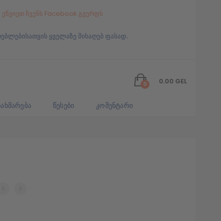
ეწვიეთ ჩვენს Facebook გვერდს
რებლებისათვის ყველაზე მისაღებ ფასად.
0.00
GEL
0
ᲐᲮᲛᲐᲠᲔᲑᲐ
ᲬᲔᲡᲔᲑᲘ
ᲙᲝᲛᲔᲜᲢᲐᲠᲘ