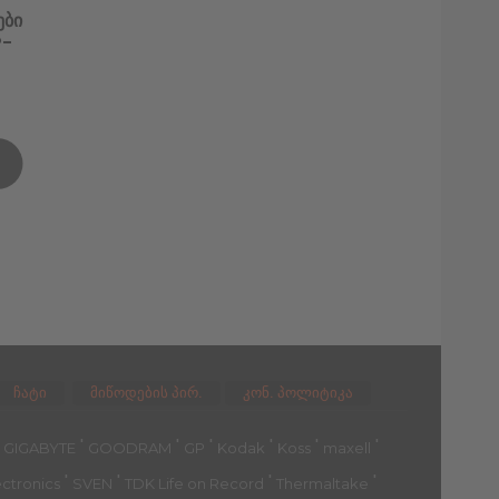
ები
P-
L
ჩატი
მიწოდების პირ.
კონ. პოლიტიკა
'
'
'
'
'
'
'
GIGABYTE
GOODRAM
GP
Kodak
Koss
maxell
'
'
'
'
ectronics
SVEN
TDK Life on Record
Thermaltake