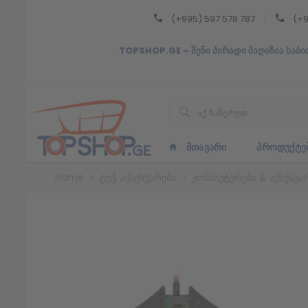
(+995) 597 578 787
(+9
Back
TOPSHOP.GE – შენი პირადი მაღაზია საბი
ᲥᲐᲠᲗᲣᲚᲘ
ᲥᲐᲠᲗᲣᲚᲘ
ᲛᲗᲐᲕᲐᲠᲘ
ᲞᲠᲝᲓᲣᲥᲢᲔ
Home
ტექ. აქსესუარები
კომპიუტერები & აქსესუა