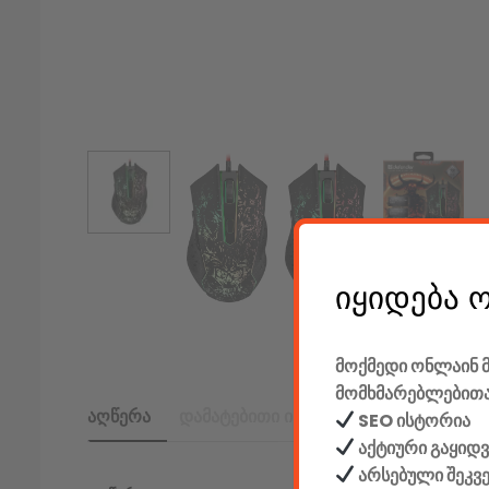
იყიდება 
მოქმედი ონლაინ მ
მომხმარებლებითა
აღწერა
დამატებითი ინფორმაცია
SEO ისტორია
აქტიური გაყიდვ
არსებული შეკვ