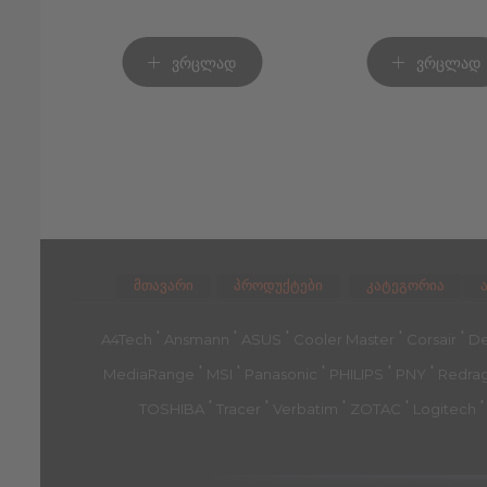
ვრცლად
ვრცლად
მთავარი
პროდუქტები
კატეგორია
'
'
'
'
'
A4Tech
Ansmann
ASUS
Cooler Master
Corsair
De
'
'
'
'
'
MediaRange
MSI
Panasonic
PHILIPS
PNY
Redra
'
'
'
'
TOSHIBA
Tracer
Verbatim
ZOTAC
Logitech