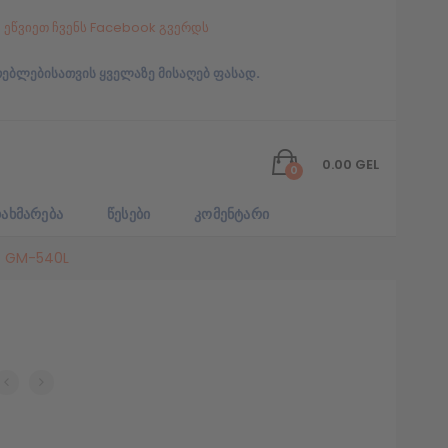
ეწვიეთ ჩვენს Facebook გვერდს
რებლებისათვის ყველაზე მისაღებ ფასად.
0.00
GEL
0
ᲐᲮᲛᲐᲠᲔᲑᲐ
ᲬᲔᲡᲔᲑᲘ
ᲙᲝᲛᲔᲜᲢᲐᲠᲘ
c GM-540L