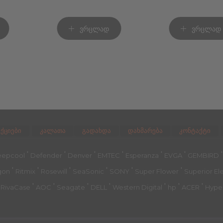
ვრცლად
ვრცლად
აქციები
კალათა
გადახდა
დახმარება
კონტაქტი
'
'
'
'
'
'
epcool
Defender
Denver
EMTEC
Esperanza
EVGA
GEMBIRD
'
'
'
'
'
'
gon
Ritmix
Rosewill
SeaSonic
SONY
Super Flower
Superior El
'
'
'
'
'
'
'
'
RivaCase
AOC
Seagate
DELL
Western Digital
hp
ACER
Hype