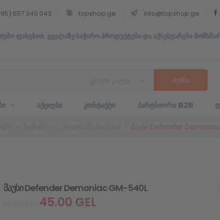
95) 557 340 043
topshop.ge
info@topshop.ge
თუმო ფასებით. ყველაზე საჭირო პროდუქტები და აქსესუარები მომხმა
ყველა კატეგორია
ᲑᲘ
ᲐᲥᲪᲘᲔᲑᲘ
ᲙᲝᲜᲢᲐᲥᲢᲘ
ᲞᲐᲠᲢᲜᲘᲝᲠᲘ B2B
Დ
რები
მაუსები
კაბელიანი მაუსები
მაუსი Defender Demonia
მაუსი Defender Demoniac GM-540L
45.00
GEL
60.00
GEL