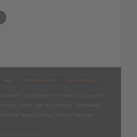
ჩატი
მიწოდების პირ.
კონ. პოლიტიკა
'
'
'
'
'
'
'
GIGABYTE
GOODRAM
GP
Kodak
Koss
maxell
'
'
'
'
ectronics
SVEN
TDK Life on Record
Thermaltake
'
'
'
'
'
rX
Hator
Razer
Glorious
Zalman
Aerocool