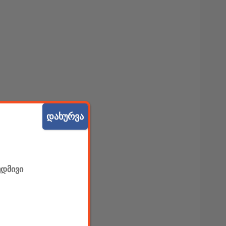
დახურვა
უდმივი