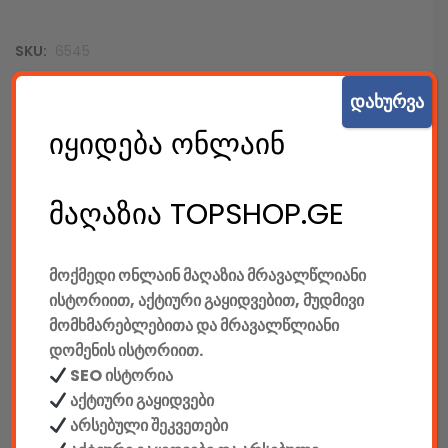
SKU:
6545
კატეგორიები:
კაბელიანი მაუსები
,
კომპიუტერები &
დახურვა
აქსესუარები
,
მაუსები
,
ტექ. აქსესუარები
იყიდება ონლაინ
SHARE:
Original
Current
price
price
მაღაზია TOPSHOP.GE
was:
is:
69.00 GEL.
59.00 GEL.
აღწერა
დამატებითი ინფორმაცია
მოქმედი ონლაინ მაღაზია მრავალწლიანი
ისტორიით, აქტიური გაყიდვებით, მუდმივი
მომხმარებლებითა და მრავალწლიანი
ᲐᲦᲬᲔᲠᲐ
დომენის ისტორიით.
მწარმოებელი: Sven
SEO ისტორია
აქტიური გაყიდვები
ინტერფეისი: USB
არსებული შეკვეთები