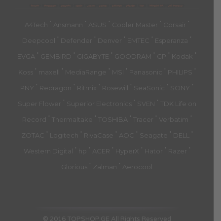
მთავარი
პროდუქტები
კატეგორია
აქციები
კალათა
გადახდა
დახმარება
კონტაქტი
ჩატი
მიწოდების პირ.
კონ. პოლიტიკა
'
'
'
'
'
A4Tech
Ansmann
ASUS
Cooler Master
Corsair
'
'
'
'
'
Deepcool
Defender
Denver
EMTEC
Esperanza
'
'
'
'
'
'
EVGA
GEMBIRD
GIGABYTE
GOODRAM
GP
Kodak
'
'
'
'
'
'
Koss
maxell
MediaRange
MSI
Panasonic
PHILIPS
'
'
'
'
'
'
PNY
Redragon
Ritmix
Rosewill
SeaSonic
SONY
'
'
'
Super Flower
Superior Electronics
SVEN
TDK Life on
'
'
'
'
'
Record
Thermaltake
TOSHIBA
Tracer
Verbatim
'
'
'
'
'
'
ZOTAC
Logitech
RivaCase
AOC
Seagate
DELL
'
'
'
'
'
'
Western Digital
hp
ACER
HyperX
Hator
Razer
'
'
Glorious
Zalman
Aerocool
© 2016 TOPSHOP.GE All Rights Reserved