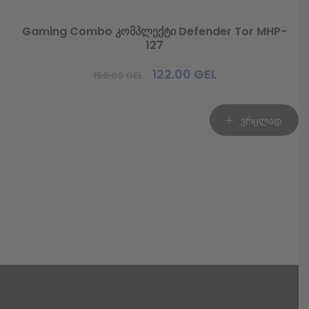
Gaming Combo კომპლექტი Defender Tor MHP-
127
122.00
GEL
150.00
GEL
Original
Current
price
price
was:
is:
ვრცლად
150.00 GEL.
122.00 GEL.