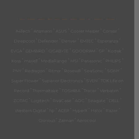
მთავარი
პროდუქტები
კატეგორია
აქციები
კალათა
გადახდა
დახმარება
კონტაქტი
ჩატი
მიწოდების პირ.
კონ. პოლიტიკა
'
'
'
'
'
A4Tech
Ansmann
ASUS
Cooler Master
Corsair
'
'
'
'
'
Deepcool
Defender
Denver
EMTEC
Esperanza
'
'
'
'
'
'
EVGA
GEMBIRD
GIGABYTE
GOODRAM
GP
Kodak
'
'
'
'
'
'
Koss
maxell
MediaRange
MSI
Panasonic
PHILIPS
'
'
'
'
'
'
PNY
Redragon
Ritmix
Rosewill
SeaSonic
SONY
'
'
'
Super Flower
Superior Electronics
SVEN
TDK Life on
'
'
'
'
'
Record
Thermaltake
TOSHIBA
Tracer
Verbatim
'
'
'
'
'
'
ZOTAC
Logitech
RivaCase
AOC
Seagate
DELL
'
'
'
'
'
'
Western Digital
hp
ACER
HyperX
Hator
Razer
'
'
Glorious
Zalman
Aerocool