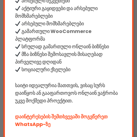
არსებული შეკვეთები
ინტერფეისი: USB
აქტიური გაყიდვები და არსებული
მომხმარებლები
ენა: ინგლისური
არსებული მომხმარებლები
გამართული WooCommerce
ღილაკების რაოდენობა: 98
პლატფორმა
სრულად გამართული ონლაინ ბიზნესი
კაბელის სიგრძე: 1,8 მ
მზა ბიზნესი შემოსავლის მისაღებად
პირველივე დღიდან
სვიჩები: BLMS Red
სოციალური ქსელები
Polling rate: 1000 ჰც
საიტი იდეალურია მათთვის, ვისაც სურს
დაიწყოს ან გააფართოვოს ონლაინ ვაჭრობა
ფერი: თეთრი / RGB
უკვე მოქმედი პროექტით.
Facebook კომენტარები
დაინტერესების შემთხვევაში მოგვწერეთ
WhatsApp-ზე