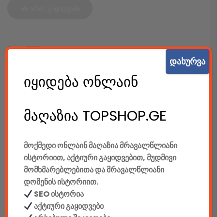
არ არის გაყიდვაში
SKU:
7173
დახურვა
კატეგორიები:
კაბელიანი კლავიატურები
,
კლავიატურები
,
კომპიუტერები & აქსესუარები
,
ტექ. აქსესუარები
იყიდება ონლაინ
SHARE:
მაღაზია TOPSHOP.GE
მოქმედი ონლაინ მაღაზია მრავალწლიანი
აღწერა
დამატებითი ინფორმაცია
ისტორიით, აქტიური გაყიდვებით, მუდმივი
მომხმარებლებითა და მრავალწლიანი
დომენის ისტორიით.
ᲐᲦᲬᲔᲠᲐ
SEO ისტორია
მწარმოებელი: A4TECH
აქტიური გაყიდვები