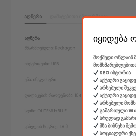
აღწერა
დამატებითი ინფორმაცია
იყიდება 
ᲐᲦᲬᲔᲠᲐ
მწარმოებელი: Redragon
მოქმედი ონლაინ მ
ინტერფეისი: USB
მომხმარებლებითა
SEO ისტორია
ენა: ინგლისური
აქტიური გაყიდვ
არსებული შეკვ
აქტიური გაყიდ
ღილაკების რაოდენობა: 104+ 12 დამატებითი ფუნქცია (
არსებული მომხ
გამართული W
სვიჩი: OUTEMU+BLUE
სრულად გამართ
მზა ბიზნესი შე
კაბელის სიგრძე: 1,8 მ
სოციალური ქს