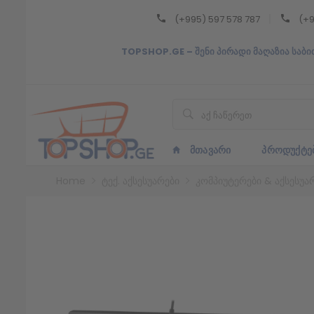
(+995) 597 578 787
(+9
Back
TOPSHOP.GE – შენი პირადი მაღაზია საბი
ᲥᲐᲠᲗᲣᲚᲘ
ᲥᲐᲠᲗᲣᲚᲘ
ᲛᲗᲐᲕᲐᲠᲘ
ᲞᲠᲝᲓᲣᲥᲢᲔ
Home
ტექ. აქსესუარები
კომპიუტერები & აქსესუა