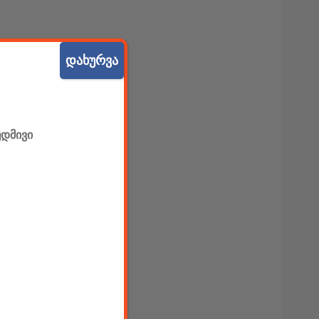
დახურვა
უდმივი