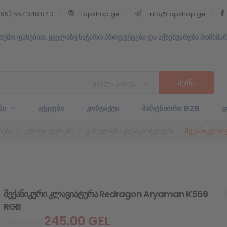
95) 557 340 043
topshop.ge
info@topshop.ge
თუმო ფასებით. ყველაზე საჭირო პროდუქტები და აქსესუარები მომხმა
ყველა კატეგორია
ᲑᲘ
ᲐᲥᲪᲘᲔᲑᲘ
ᲙᲝᲜᲢᲐᲥᲢᲘ
ᲞᲐᲠᲢᲜᲘᲝᲠᲘ B2B
Დ
რები
კლავიატურები
კაბელიანი კლავიატურები
მექანიკური
მექანიკური კლავიატურა Redragon Aryaman K569
RGB
245.00
GEL
320.00
GEL