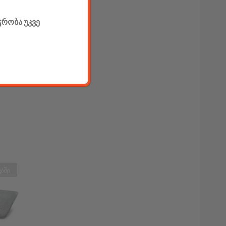
ჭრობა უკვე
აში