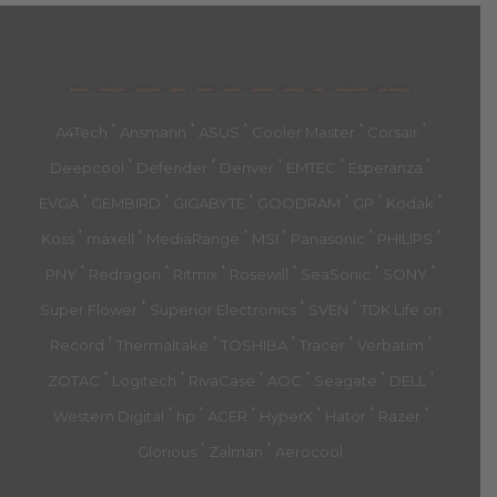
მთავარი
პროდუქტები
კატეგორია
აქციები
კალათა
გადახდა
დახმარება
კონტაქტი
ჩატი
მიწოდების პირ.
კონ. პოლიტიკა
'
'
'
'
'
A4Tech
Ansmann
ASUS
Cooler Master
Corsair
'
'
'
'
'
Deepcool
Defender
Denver
EMTEC
Esperanza
'
'
'
'
'
'
EVGA
GEMBIRD
GIGABYTE
GOODRAM
GP
Kodak
'
'
'
'
'
'
Koss
maxell
MediaRange
MSI
Panasonic
PHILIPS
'
'
'
'
'
'
PNY
Redragon
Ritmix
Rosewill
SeaSonic
SONY
'
'
'
Super Flower
Superior Electronics
SVEN
TDK Life on
'
'
'
'
'
Record
Thermaltake
TOSHIBA
Tracer
Verbatim
'
'
'
'
'
'
ZOTAC
Logitech
RivaCase
AOC
Seagate
DELL
'
'
'
'
'
'
Western Digital
hp
ACER
HyperX
Hator
Razer
'
'
Glorious
Zalman
Aerocool