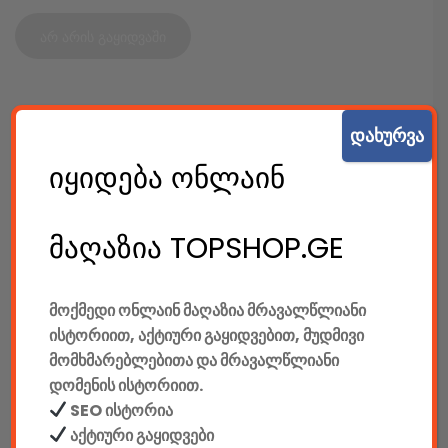
არ არის გაყიდვაში
SKU:
5449
დახურვა
კატეგორიები:
კაბელიანი კლავიატურები
,
კლავიატურები
,
იყიდება ონლაინ
კომპიუტერები & აქსესუარები
,
ტექ. აქსესუარები
SHARE:
Original
Current
მაღაზია TOPSHOP.GE
price
price
was:
is:
245.00 GEL.
180.00 GEL.
მოქმედი ონლაინ მაღაზია მრავალწლიანი
აღწერა
დამატებითი ინფორმაცია
ისტორიით, აქტიური გაყიდვებით, მუდმივი
მომხმარებლებითა და მრავალწლიანი
დომენის ისტორიით.
ᲐᲦᲬᲔᲠᲐ
SEO ისტორია
მწარმოებელი: Redragon
აქტიური გაყიდვები