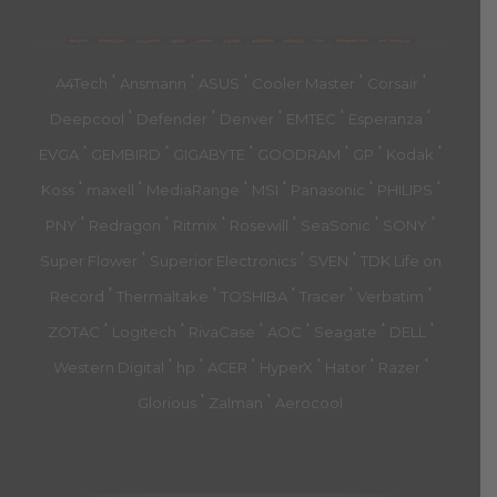
მთავარი
პროდუქტები
კატეგორია
აქციები
კალათა
გადახდა
დახმარება
კონტაქტი
ჩატი
მიწოდების პირ.
კონ. პოლიტიკა
'
'
'
'
'
A4Tech
Ansmann
ASUS
Cooler Master
Corsair
'
'
'
'
'
Deepcool
Defender
Denver
EMTEC
Esperanza
'
'
'
'
'
'
EVGA
GEMBIRD
GIGABYTE
GOODRAM
GP
Kodak
'
'
'
'
'
'
Koss
maxell
MediaRange
MSI
Panasonic
PHILIPS
'
'
'
'
'
'
PNY
Redragon
Ritmix
Rosewill
SeaSonic
SONY
'
'
'
Super Flower
Superior Electronics
SVEN
TDK Life on
'
'
'
'
'
Record
Thermaltake
TOSHIBA
Tracer
Verbatim
'
'
'
'
'
'
ZOTAC
Logitech
RivaCase
AOC
Seagate
DELL
'
'
'
'
'
'
Western Digital
hp
ACER
HyperX
Hator
Razer
'
'
Glorious
Zalman
Aerocool