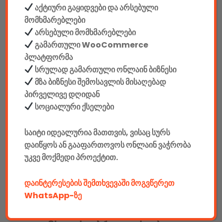
აქტიური გაყიდვები და არსებული
მომხმარებლები
მუშაობის დისტანცია: 10 მ
არსებული მომხმარებლები
გამართული WooCommerce
ბატარეა: 300mAh
პლატფორმა
სრულად გამართული ონლაინ ბიზნესი
დატენვის დრო: 2 საათი
მზა ბიზნესი შემოსავლის მისაღებად
პირველივე დღიდან
მუშაობა სიმღერის მოსმენის რეჟიმში: 6 საათი
სოციალური ქსელები
მუშაობა მოლოდინის რეჟიმში: 180 საათი
საიტი იდეალურია მათთვის, ვისაც სურს
დაიწყოს ან გააფართოვოს ონლაინ ვაჭრობა
Bluetooth ვერსია: V4.2 – Supports HFT, A2DP & AVRCP
უკვე მოქმედი პროექტით.
Facebook კომენტარები
დაინტერესების შემთხვევაში მოგვწერეთ
WhatsApp-ზე