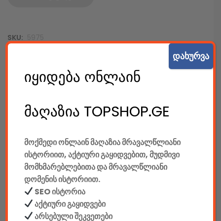
SKU:
5975
კატეგორიები:
კომპიუტერები & აქსესუარები
,
ტექ.
დახურვა
აქსესუარები
,
ყურსასმენები
იყიდება ონლაინ
SHARE:
მაღაზია TOPSHOP.GE
აღწერა
დამატებითი ინფორმაცია
მოქმედი ონლაინ მაღაზია მრავალწლიანი
ისტორიით, აქტიური გაყიდვებით, მუდმივი
მომხმარებლებითა და მრავალწლიანი
ᲐᲦᲬᲔᲠᲐ
დომენის ისტორიით.
მწარმოებელი: Denver
SEO ისტორია
აქტიური გაყიდვები
არსებული შეკვეთები
მიკროფონი: კი