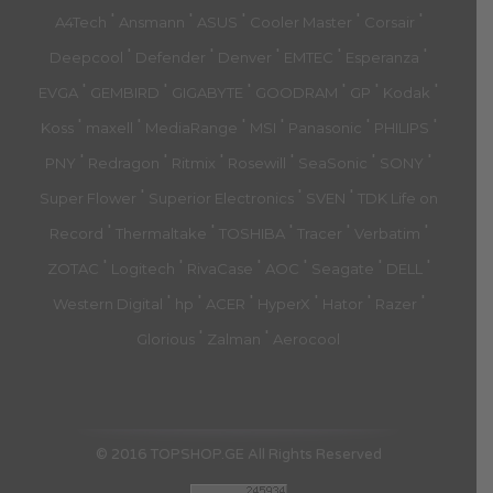
'
'
'
'
'
A4Tech
Ansmann
ASUS
Cooler Master
Corsair
'
'
'
'
'
Deepcool
Defender
Denver
EMTEC
Esperanza
'
'
'
'
'
'
EVGA
GEMBIRD
GIGABYTE
GOODRAM
GP
Kodak
'
'
'
'
'
'
Koss
maxell
MediaRange
MSI
Panasonic
PHILIPS
'
'
'
'
'
'
PNY
Redragon
Ritmix
Rosewill
SeaSonic
SONY
'
'
'
Super Flower
Superior Electronics
SVEN
TDK Life on
'
'
'
'
'
Record
Thermaltake
TOSHIBA
Tracer
Verbatim
'
'
'
'
'
'
ZOTAC
Logitech
RivaCase
AOC
Seagate
DELL
'
'
'
'
'
'
Western Digital
hp
ACER
HyperX
Hator
Razer
'
'
Glorious
Zalman
Aerocool
© 2016 TOPSHOP.GE All Rights Reserved