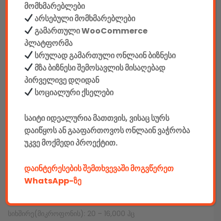
მომხმარებლები
SKU:
5865
არსებული მომხმარებლები
კატეგორიები:
კომპიუტერები & აქსესუარები
,
ტექ.
გამართული WooCommerce
აქსესუარები
,
ყურსასმენები მიკროფონით
პლატფორმა
SHARE:
სრულად გამართული ონლაინ ბიზნესი
მზა ბიზნესი შემოსავლის მისაღებად
პირველივე დღიდან
სოციალური ქსელები
აღწერა
დამატებითი ინფორმაცია
საიტი იდეალურია მათთვის, ვისაც სურს
დაიწყოს ან გააფართოვოს ონლაინ ვაჭრობა
უკვე მოქმედი პროექტით.
ᲐᲦᲬᲔᲠᲐ
მწარმოებელი: Defender
დაინტერესების შემთხვევაში მოგვწერეთ
WhatsApp-ზე
სიხშირე(ყურსასმენის): 20 – 20,000 ჰც
სიხშირე(მიკროფონის): 20 – 16,000 ჰც