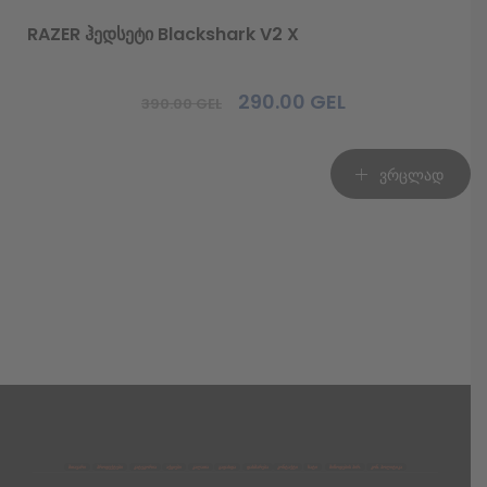
RAZER ჰედსეტი Blackshark V2 X
290.00
GEL
390.00
GEL
Original
Current
price
price
was:
is:
ვრცლად
390.00 GEL.
290.00 GEL.
მთავარი
პროდუქტები
კატეგორია
აქციები
კალათა
გადახდა
დახმარება
კონტაქტი
ჩატი
მიწოდების პირ.
კონ. პოლიტიკა