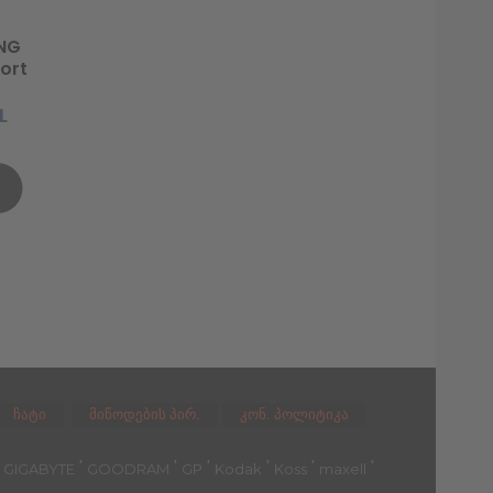
NG
ort
-906)
L
ჩატი
მიწოდების პირ.
კონ. პოლიტიკა
'
'
'
'
'
'
'
GIGABYTE
GOODRAM
GP
Kodak
Koss
maxell