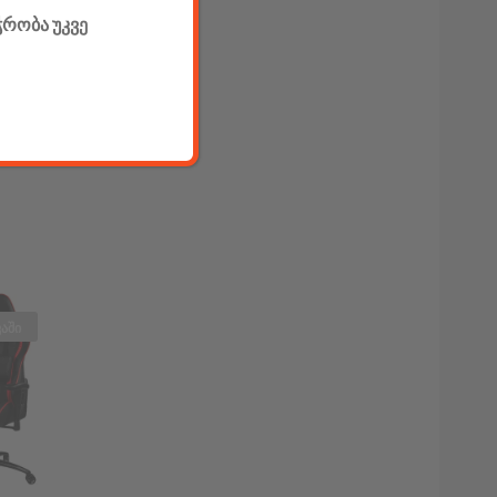
ჭრობა უკვე
აში