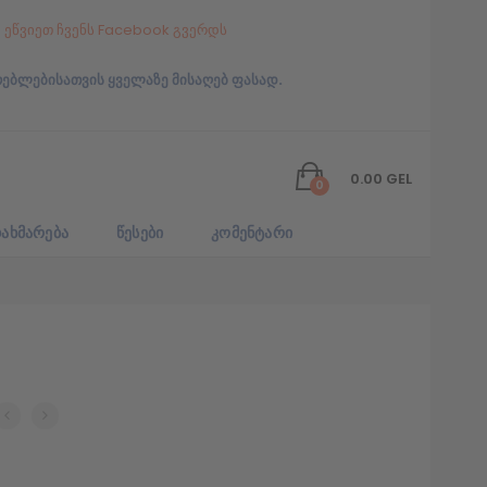
ეწვიეთ ჩვენს Facebook გვერდს
რებლებისათვის ყველაზე მისაღებ ფასად.
0.00
GEL
0
ᲐᲮᲛᲐᲠᲔᲑᲐ
ᲬᲔᲡᲔᲑᲘ
ᲙᲝᲛᲔᲜᲢᲐᲠᲘ