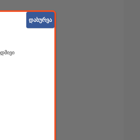
დახურვა
უდმივი