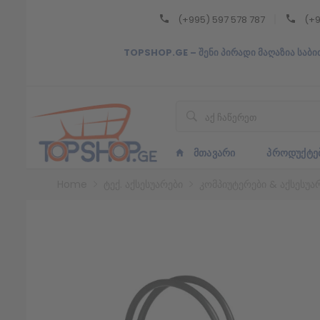
(+995) 597 578 787
(+9
Back
TOPSHOP.GE – შენი პირადი მაღაზია საბი
ᲥᲐᲠᲗᲣᲚᲘ
ᲥᲐᲠᲗᲣᲚᲘ
ᲛᲗᲐᲕᲐᲠᲘ
ᲞᲠᲝᲓᲣᲥᲢᲔ
Home
ტექ. აქსესუარები
კომპიუტერები & აქსესუა