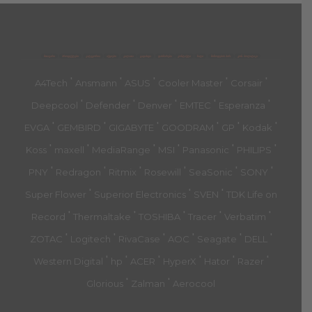
მთავარი
პროდუქტები
კატეგორია
აქციები
კალათა
გადახდა
დახმარება
კონტაქტი
ჩატი
მიწოდების პირ.
კონ. პოლიტიკა
'
'
'
'
'
A4Tech
Ansmann
ASUS
Cooler Master
Corsair
'
'
'
'
'
Deepcool
Defender
Denver
EMTEC
Esperanza
'
'
'
'
'
'
EVGA
GEMBIRD
GIGABYTE
GOODRAM
GP
Kodak
'
'
'
'
'
'
Koss
maxell
MediaRange
MSI
Panasonic
PHILIPS
'
'
'
'
'
'
PNY
Redragon
Ritmix
Rosewill
SeaSonic
SONY
'
'
'
Super Flower
Superior Electronics
SVEN
TDK Life on
'
'
'
'
'
Record
Thermaltake
TOSHIBA
Tracer
Verbatim
'
'
'
'
'
'
ZOTAC
Logitech
RivaCase
AOC
Seagate
DELL
'
'
'
'
'
'
Western Digital
hp
ACER
HyperX
Hator
Razer
'
'
Glorious
Zalman
Aerocool