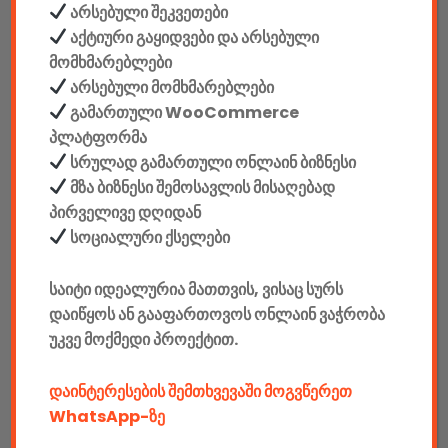
არსებული შეკვეთები
შეერთების ტიპი: კაბელიანი
აქტიური გაყიდვები და არსებული
მომხმარებლები
განათება: Razer Chroma™ ცვალებადი backlighting 16.8
არსებული მომხმარებლები
გამართული WooCommerce
მლნ. ფერის შეცვლის შესაძლებლობით
პლატფორმა
სრულად გამართული ონლაინ ბიზნესი
ტიპი: მექანიკურ-მემბრანული
მზა ბიზნესი შემოსავლის მისაღებად
პირველივე დღიდან
ღილაკების რაოდენობა: 32
სოციალური ქსელები
სვიჩების ტიპი: Razer™ Hybrid Mecha Membrane Switch
საიტი იდეალურია მათთვის, ვისაც სურს
დაიწყოს ან გააფართოვოს ონლაინ ვაჭრობა
Razer Synapse მხარდაჭერა:არის
უკვე მოქმედი პროექტით.
ღილაკების ტიპი:პროგრამირებადი
დაინტერესების შემთხვევაში მოგვწერეთ
WhatsApp-ზე
Facebook კომენტარები