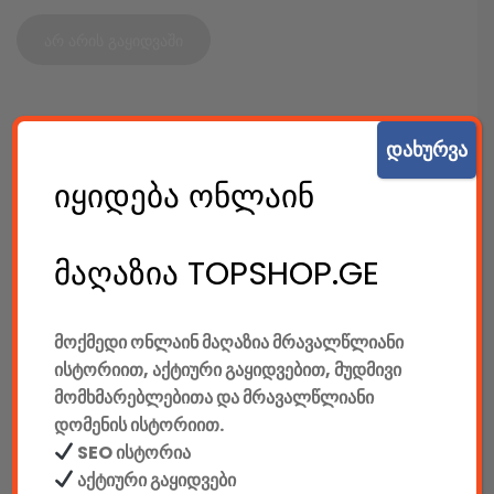
არ არის გაყიდვაში
SKU:
TS0011
დახურვა
კატეგორიები:
კაბელიანი კლავიატურები
,
კლავიატურები
,
იყიდება ონლაინ
კომპიუტერები & აქსესუარები
,
ტექ. აქსესუარები
SHARE:
Original
Current
მაღაზია TOPSHOP.GE
price
price
was:
is:
395.00 GEL.
355.00 GEL.
მოქმედი ონლაინ მაღაზია მრავალწლიანი
აღწერა
დამატებითი ინფორმაცია
ისტორიით, აქტიური გაყიდვებით, მუდმივი
მომხმარებლებითა და მრავალწლიანი
დომენის ისტორიით.
ᲐᲦᲬᲔᲠᲐ
SEO ისტორია
ფორმ ფაქტორი: Ergonomic Mecha-Membrane Keypad
აქტიური გაყიდვები