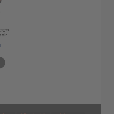
ძელი
sair
50mm
L