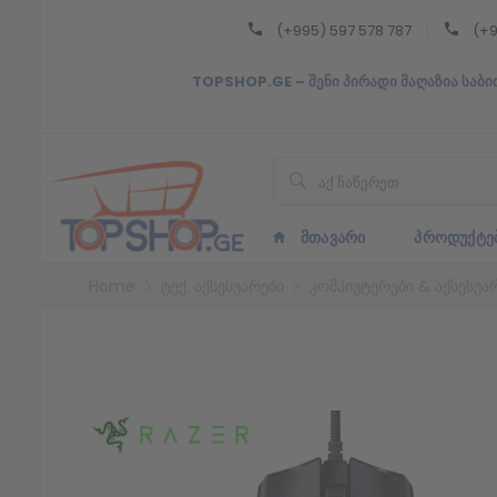
(+995) 597 578 787
(+9
Back
TOPSHOP.GE – შენი პირადი მაღაზია საბი
ᲥᲐᲠᲗᲣᲚᲘ
ᲥᲐᲠᲗᲣᲚᲘ
ᲛᲗᲐᲕᲐᲠᲘ
ᲞᲠᲝᲓᲣᲥᲢᲔ
Home
ტექ. აქსესუარები
კომპიუტერები & აქსესუა