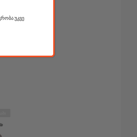
ჭრობა უკვე
აში