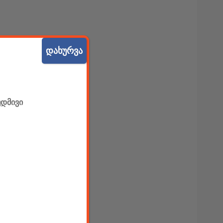
დახურვა
უდმივი