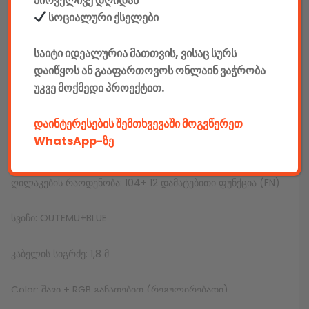
პირველივე დღიდან
მწარმოებელი: Redragon
სოციალური ქსელები
კლავიატურა
საიტი იდეალურია მათთვის, ვისაც სურს
დაიწყოს ან გააფართოვოს ონლაინ ვაჭრობა
მწარმოებელი: Redragon
უკვე მოქმედი პროექტით.
ინტერფეისი: USB
დაინტერესების შემთხვევაში მოგვწერეთ
WhatsApp-ზე
ენა: ინგლისური
ღილაკების რაოდენობა: 104+ 12 დამატებითი ფუნქცია (FN)
სვიჩი: OUTEMU+BLUE
კაბელის სიგრძე: 1,8 მ
Color: შავი + RGB განათებით (რეგულირებადი)