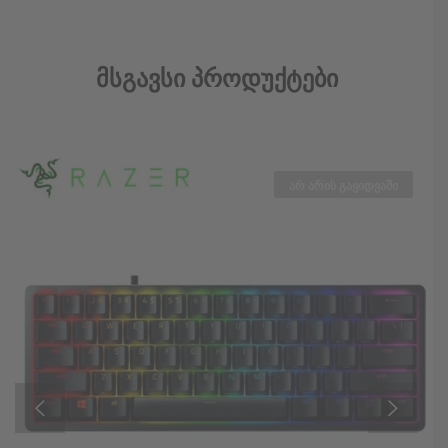
მაუსი
Მსგავსი Პროდუქტები
მწარმოებელი: Redragon
ინტერფეისი: USB
სენსორი: ოპტიკური, 100-10000 dpi
არ არის გაყიდვაში
კაბელის სიგრძე: 1.8მ
ღილაკების რაოდენობა: 9
Color: შავი + განათებით
Sensor model Pixart P3325
Sensor type IR-optical