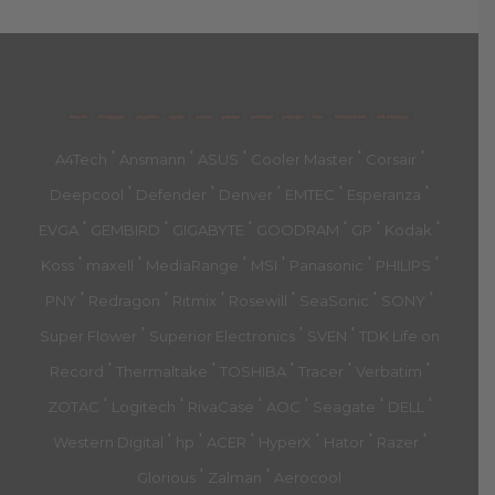
მასალა: ABS + მეტალი+ PP
Facebook კომენტარები
მთავარი
პროდუქტები
კატეგორია
აქციები
კალათა
გადახდა
დახმარება
კონტაქტი
ჩატი
მიწოდების პირ.
კონ. პოლიტიკა
'
'
'
'
'
A4Tech
Ansmann
ASUS
Cooler Master
Corsair
'
'
'
'
'
Deepcool
Defender
Denver
EMTEC
Esperanza
'
'
'
'
'
'
EVGA
GEMBIRD
GIGABYTE
GOODRAM
GP
Kodak
'
'
'
'
'
'
Koss
maxell
MediaRange
MSI
Panasonic
PHILIPS
'
'
'
'
'
'
PNY
Redragon
Ritmix
Rosewill
SeaSonic
SONY
'
'
'
Super Flower
Superior Electronics
SVEN
TDK Life on
'
'
'
'
'
Record
Thermaltake
TOSHIBA
Tracer
Verbatim
'
'
'
'
'
'
ZOTAC
Logitech
RivaCase
AOC
Seagate
DELL
'
'
'
'
'
'
Western Digital
hp
ACER
HyperX
Hator
Razer
'
'
Glorious
Zalman
Aerocool