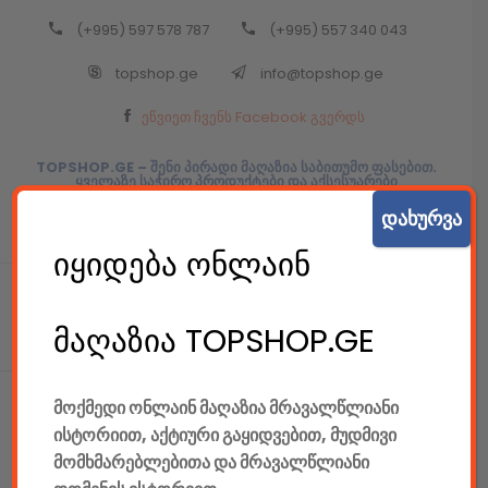
(+995) 597 578 787
(+995) 557 340 043
Back
topshop.ge
info@topshop.ge
ᲥᲐᲠᲗᲣᲚᲘ
ეწვიეთ ჩვენს Facebook გვერდს
ᲥᲐᲠᲗᲣᲚᲘ
TOPSHOP.GE – შენი პირადი მაღაზია საბითუმო ფასებით.
ყველაზე საჭირო პროდუქტები და აქსესუარები
მომხმარებლებისათვის ყველაზე მისაღებ ფასად.
დახურვა
იყიდება ონლაინ
მაღაზია TOPSHOP.GE
მოქმედი ონლაინ მაღაზია მრავალწლიანი
ისტორიით, აქტიური გაყიდვებით, მუდმივი
მომხმარებლებითა და მრავალწლიანი