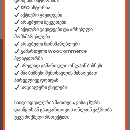
დომენის ისტორიით.
SEO ისტორია
აქტიური გაყიდვები
არსებული შეკვეთები
აქტიური გაყიდვები და არსებული
მომხმარებლები
არსებული მომხმარებლები
გამართული WooCommerce
პლატფორმა
მთავარი
პროდუქტები
კატეგორია
აქციები
კალათა
გადახდა
დახმარება
კონტაქტი
ჩატი
მიწოდების პირ.
კონ. პოლიტიკა
სრულად გამართული ონლაინ ბიზნესი
'
'
'
'
'
მზა ბიზნესი შემოსავლის მისაღებად
A4Tech
Ansmann
ASUS
Cooler Master
Corsair
პირველივე დღიდან
'
'
'
'
'
Deepcool
Defender
Denver
EMTEC
Esperanza
სოციალური ქსელები
'
'
'
'
'
'
EVGA
GEMBIRD
GIGABYTE
GOODRAM
GP
Kodak
'
'
'
'
'
'
Koss
maxell
MediaRange
MSI
Panasonic
PHILIPS
საიტი იდეალურია მათთვის, ვისაც სურს
'
'
'
'
'
'
დაიწყოს ან გააფართოვოს ონლაინ ვაჭრობა
PNY
Redragon
Ritmix
Rosewill
SeaSonic
SONY
უკვე მოქმედი პროექტით.
'
'
'
Super Flower
Superior Electronics
SVEN
TDK Life on
'
'
'
'
'
Record
Thermaltake
TOSHIBA
Tracer
Verbatim