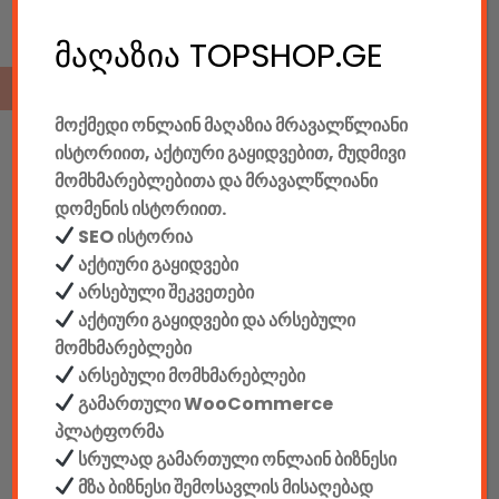
მაღაზია TOPSHOP.GE
ᲢᲝᲞ ᲞᲠᲝᲓᲣᲥᲢᲔᲑᲘ
მოქმედი ონლაინ მაღაზია მრავალწლიანი
ისტორიით, აქტიური გაყიდვებით, მუდმივი
მომხმარებლებითა და მრავალწლიანი
Gaming Კომპლექტი Redragon M601WL-BA (უსადენო Მაუსი+მაუსპადი)
დომენის ისტორიით.
SEO ისტორია
აქტიური გაყიდვები
88.00
GEL
არსებული შეკვეთები
Gaming Კომპლექტი Redragon S107 (კლავიატურა+მაუსი+მაუსპადი)
აქტიური გაყიდვები და არსებული
მომხმარებლები
არსებული მომხმარებლები
გამართული WooCommerce
185.00
GEL
პლატფორმა
Gaming Სავარძელი Defender Corsair CL-361, Red/black,PU,50mm
სრულად გამართული ონლაინ ბიზნესი
მზა ბიზნესი შემოსავლის მისაღებად