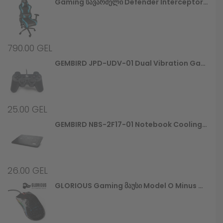
Gaming Სავარძელი Defender Interceptor CM-363, Blue/black,PU,60mm
790.00
GEL
GEMBIRD JPD-UDV-01 Dual Vibration Gamepad
25.00
GEL
GEMBIRD NBS-2F17-01 Notebook Cooling Stand
26.00
GEL
GLORIOUS Gaming Მაუსი Model O Minus Glossy, Black (GOM-GBlack)