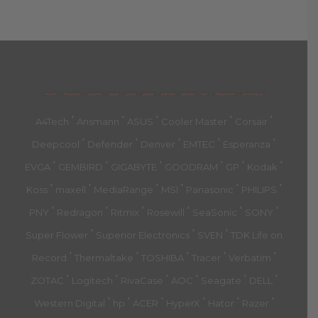
მთავარი
პროდუქტები
კატეგორია
აქციები
კალათა
გადახდა
დახმარება
კონტაქტი
ჩატი
მიწოდების პირ.
კონ. პოლიტიკა
'
'
'
'
'
A4Tech
Ansmann
ASUS
Cooler Master
Corsair
'
'
'
'
'
Deepcool
Defender
Denver
EMTEC
Esperanza
'
'
'
'
'
'
EVGA
GEMBIRD
GIGABYTE
GOODRAM
GP
Kodak
'
'
'
'
'
'
Koss
maxell
MediaRange
MSI
Panasonic
PHILIPS
'
'
'
'
'
'
PNY
Redragon
Ritmix
Rosewill
SeaSonic
SONY
'
'
'
Super Flower
Superior Electronics
SVEN
TDK Life on
'
'
'
'
'
Record
Thermaltake
TOSHIBA
Tracer
Verbatim
'
'
'
'
'
'
ZOTAC
Logitech
RivaCase
AOC
Seagate
DELL
'
'
'
'
'
'
Western Digital
hp
ACER
HyperX
Hator
Razer