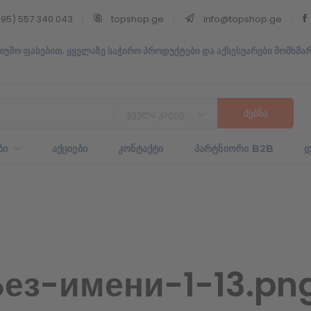
95) 557 340 043
topshop.ge
info@topshop.ge
თუმო ფასებით. ყველაზე საჭირო პროდუქტები და აქსესუარები მომხმა
ყველა კატეგორია
ᲑᲘ
ᲐᲥᲪᲘᲔᲑᲘ
ᲙᲝᲜᲢᲐᲥᲢᲘ
ᲞᲐᲠᲢᲜᲘᲝᲠᲘ B2B
Დ
ез-имени-1-13.pn