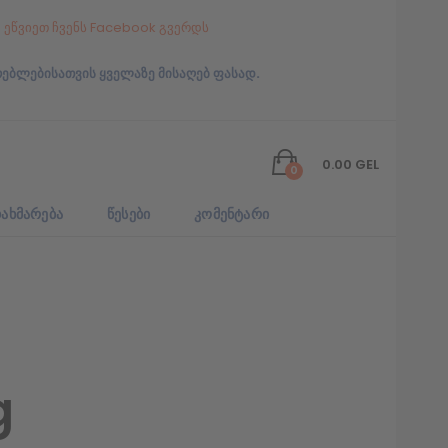
ეწვიეთ ჩვენს Facebook გვერდს
რებლებისათვის ყველაზე მისაღებ ფასად.
0.00
GEL
0
ᲐᲮᲛᲐᲠᲔᲑᲐ
ᲬᲔᲡᲔᲑᲘ
ᲙᲝᲛᲔᲜᲢᲐᲠᲘ
g