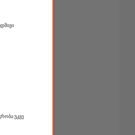
უდმივი
ჭრობა უკვე