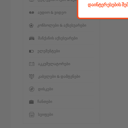
დაინტერესების შ
აუდიო & ვიდეო
კონსოლები & აქსესუარები
მანქანის აქსესუარები
ელემენტები
აკკუმულატორები
კაბელები & დამტენები
დისკები
ჩანთები
სეიფები