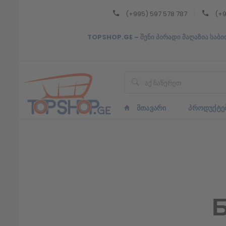
(+995) 597 578 787
(+9
Back
TOPSHOP.GE – შენი პირადი მაღაზია საბი
ᲥᲐᲠᲗᲣᲚᲘ
ᲥᲐᲠᲗᲣᲚᲘ
ᲛᲗᲐᲕᲐᲠᲘ
ᲞᲠᲝᲓᲣᲥᲢᲔ
Б