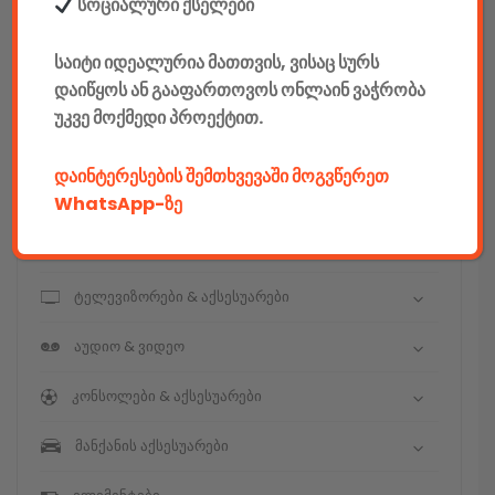
E-mobility
სოციალური ქსელები
კომპიუტერები & აქსესუარები
საიტი იდეალურია მათთვის, ვისაც სურს
დაიწყოს ან გააფართოვოს ონლაინ ვაჭრობა
ტელეფონები & აქსესუარები
უკვე მოქმედი პროექტით.
კამერები & აქსესუარები
დაინტერესების შემთხვევაში მოგვწერეთ
ნოუთბუქები & აქსესუარები
WhatsApp-ზე
ტაბები & აქსესუარები
ტელევიზორები & აქსესუარები
აუდიო & ვიდეო
კონსოლები & აქსესუარები
მანქანის აქსესუარები