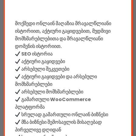
მანქანის აქსესუარები
ელემენტები
მოქმედი ონლაინ მაღაზია მრავალწლიანი
ისტორიით, აქტიური გაყიდვებით, მუდმივი
აკკუმულატორები
მომხმარებლებითა და მრავალწლიანი
დომენის ისტორიით.
კაბელები & დამტენები
SEO ისტორია
დისკები
აქტიური გაყიდვები
არსებული შეკვეთები
ჩანთები
აქტიური გაყიდვები და არსებული
მომხმარებლები
სეიფები
არსებული მომხმარებლები
გამართული WooCommerce
პლატფორმა
სრულად გამართული ონლაინ ბიზნესი
მზა ბიზნესი შემოსავლის მისაღებად
კონსტრუქტორები
პირველივე დღიდან