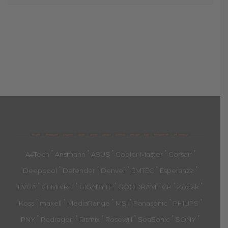
მთავარი
პროდუქტები
კატეგორია
აქციები
კალათა
გადახდა
დახმარება
კონტაქტი
ჩატი
მიწოდების პირ.
კონ. პოლიტიკა
'
'
'
'
'
A4Tech
Ansmann
ASUS
Cooler Master
Corsair
'
'
'
'
'
Deepcool
Defender
Denver
EMTEC
Esperanza
'
'
'
'
'
'
EVGA
GEMBIRD
GIGABYTE
GOODRAM
GP
Kodak
'
'
'
'
'
'
Koss
maxell
MediaRange
MSI
Panasonic
PHILIPS
'
'
'
'
'
'
PNY
Redragon
Ritmix
Rosewill
SeaSonic
SONY