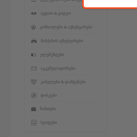
აუდიო & ვიდეო
კონსოლები & აქსესუარები
მანქანის აქსესუარები
ელემენტები
აკკუმულატორები
კაბელები & დამტენები
დისკები
ჩანთები
სეიფები