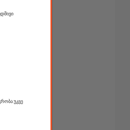
უდმივი
ჭრობა უკვე