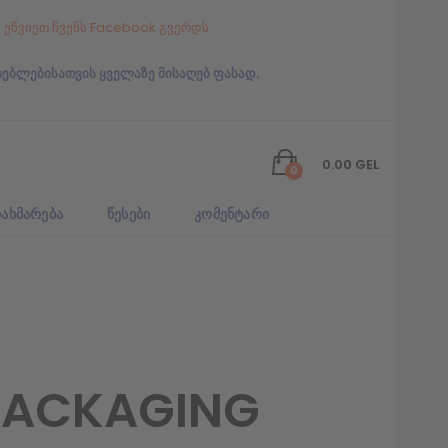
ეწვიეთ ჩვენს Facebook გვერდს
რებლებისათვის ყველაზე მისაღებ ფასად.
0.00
GEL
0
ᲐᲮᲛᲐᲠᲔᲑᲐ
ᲬᲔᲡᲔᲑᲘ
ᲙᲝᲛᲔᲜᲢᲐᲠᲘ
_PACKAGING