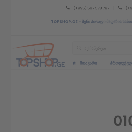
(+995) 597 578 787
(+9
Back
TOPSHOP.GE – შენი პირადი მაღაზია საბი
ᲥᲐᲠᲗᲣᲚᲘ
ᲥᲐᲠᲗᲣᲚᲘ
ᲛᲗᲐᲕᲐᲠᲘ
ᲞᲠᲝᲓᲣᲥᲢᲔ
01