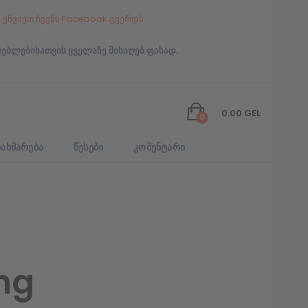
ეწვიეთ ჩვენს Facebook გვერდს
რებლებისათვის ყველაზე მისაღებ ფასად.
0.00
GEL
0
ᲐᲮᲛᲐᲠᲔᲑᲐ
ᲬᲔᲡᲔᲑᲘ
ᲙᲝᲛᲔᲜᲢᲐᲠᲘ
ng