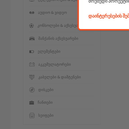
მოქმედი პროექტი
აუდიო & ვიდეო
დაინტერესების შ
კონსოლები & აქსესუარები
მანქანის აქსესუარები
ელემენტები
აკკუმულატორები
კაბელები & დამტენები
დისკები
ჩანთები
სეიფები