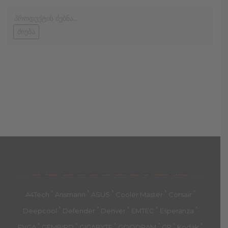
ძიება
მთავარი
პროდუქტები
კატეგორია
აქციები
კალათა
გადახდა
დახმარება
კონტაქტი
ჩატი
მიწოდების პირ.
კონ. პოლიტიკა
'
'
'
'
'
A4Tech
Ansmann
ASUS
Cooler Master
Corsair
'
'
'
'
'
Deepcool
Defender
Denver
EMTEC
Esperanza
'
'
'
'
'
'
EVGA
GEMBIRD
GIGABYTE
GOODRAM
GP
Kodak