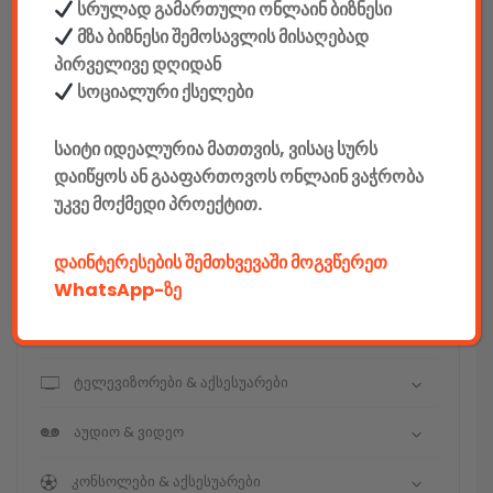
სრულად გამართული ონლაინ ბიზნესი
მზა ბიზნესი შემოსავლის მისაღებად
კონსტრუქტორები
პირველივე დღიდან
E-mobility
სოციალური ქსელები
კომპიუტერები & აქსესუარები
საიტი იდეალურია მათთვის, ვისაც სურს
დაიწყოს ან გააფართოვოს ონლაინ ვაჭრობა
ტელეფონები & აქსესუარები
უკვე მოქმედი პროექტით.
კამერები & აქსესუარები
დაინტერესების შემთხვევაში მოგვწერეთ
ნოუთბუქები & აქსესუარები
WhatsApp-ზე
ტაბები & აქსესუარები
ტელევიზორები & აქსესუარები
აუდიო & ვიდეო
კონსოლები & აქსესუარები