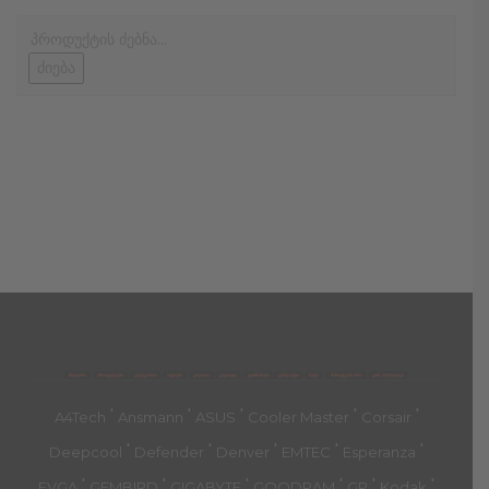
ძიება
მთავარი
პროდუქტები
კატეგორია
აქციები
კალათა
გადახდა
დახმარება
კონტაქტი
ჩატი
მიწოდების პირ.
კონ. პოლიტიკა
'
'
'
'
'
A4Tech
Ansmann
ASUS
Cooler Master
Corsair
'
'
'
'
'
Deepcool
Defender
Denver
EMTEC
Esperanza
'
'
'
'
'
'
EVGA
GEMBIRD
GIGABYTE
GOODRAM
GP
Kodak