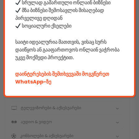
სრულად გამართული ონლაინ ბიზნესი
მზა ბიზნესი შემოსავლის მისაღებად
კონსტრუქტორები
პირველივე დღიდან
E-mobility
სოციალური ქსელები
კომპიუტერები & აქსესუარები
საიტი იდეალურია მათთვის, ვისაც სურს
დაიწყოს ან გააფართოვოს ონლაინ ვაჭრობა
ტელეფონები & აქსესუარები
უკვე მოქმედი პროექტით.
კამერები & აქსესუარები
დაინტერესების შემთხვევაში მოგვწერეთ
ნოუთბუქები & აქსესუარები
WhatsApp-ზე
ტაბები & აქსესუარები
ტელევიზორები & აქსესუარები
აუდიო & ვიდეო
კონსოლები & აქსესუარები