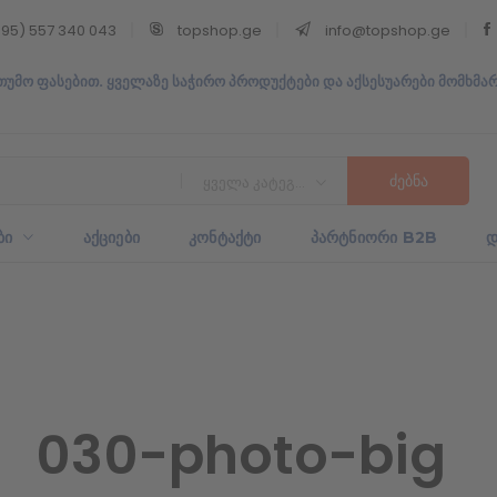
95) 557 340 043
topshop.ge
info@topshop.ge
თუმო ფასებით. ყველაზე საჭირო პროდუქტები და აქსესუარები მომხმა
ყველა კატეგორია
ᲑᲘ
ᲐᲥᲪᲘᲔᲑᲘ
ᲙᲝᲜᲢᲐᲥᲢᲘ
ᲞᲐᲠᲢᲜᲘᲝᲠᲘ B2B
Დ
030-photo-big