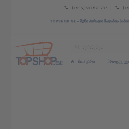
(+995) 597 578 787
(+9
Back
TOPSHOP.GE – შენი პირადი მაღაზია საბი
ᲥᲐᲠᲗᲣᲚᲘ
ᲥᲐᲠᲗᲣᲚᲘ
ᲛᲗᲐᲕᲐᲠᲘ
ᲞᲠᲝᲓᲣᲥᲢᲔ