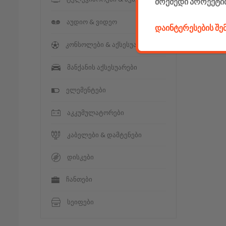
მოქმედი პროექტი
აუდიო & ვიდეო
დაინტერესების შ
კონსოლები & აქსესუარები
მანქანის აქსესუარები
ელემენტები
აკკუმულატორები
კაბელები & დამტენები
დისკები
ჩანთები
სეიფები