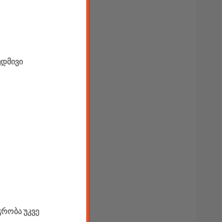
უდმივი
ჭრობა უკვე