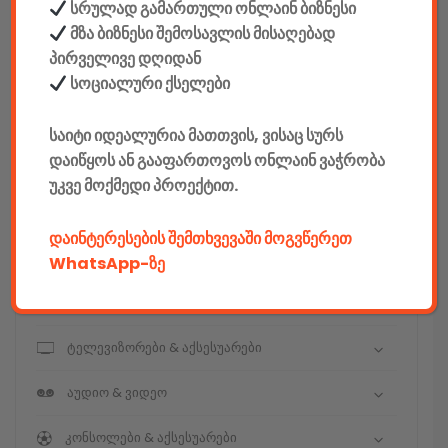
სრულად გამართული ონლაინ ბიზნესი
მზა ბიზნესი შემოსავლის მისაღებად
კონსტრუქტორები
პირველივე დღიდან
E-mobility
სოციალური ქსელები
კომპიუტერები & აქსესუარები
საიტი იდეალურია მათთვის, ვისაც სურს
დაიწყოს ან გააფართოვოს ონლაინ ვაჭრობა
ტელეფონები & აქსესუარები
უკვე მოქმედი პროექტით.
კამერები & აქსესუარები
დაინტერესების შემთხვევაში მოგვწერეთ
ნოუთბუქები & აქსესუარები
WhatsApp-ზე
ტაბები & აქსესუარები
ტელევიზორები & აქსესუარები
აუდიო & ვიდეო
კონსოლები & აქსესუარები