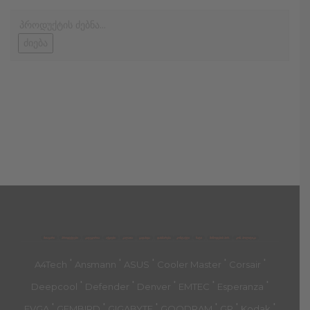
ძიება
მთავარი
პროდუქტები
კატეგორია
აქციები
კალათა
გადახდა
დახმარება
კონტაქტი
ჩატი
მიწოდების პირ.
კონ. პოლიტიკა
'
'
'
'
'
A4Tech
Ansmann
ASUS
Cooler Master
Corsair
'
'
'
'
'
Deepcool
Defender
Denver
EMTEC
Esperanza
'
'
'
'
'
'
EVGA
GEMBIRD
GIGABYTE
GOODRAM
GP
Kodak