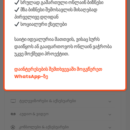
სრულად გამართული ონლაინ ბიზნესი
მზა ბიზნესი შემოსავლის მისაღებად
კონსტრუქტორები
პირველივე დღიდან
E-mobility
სოციალური ქსელები
კომპიუტერები & აქსესუარები
საიტი იდეალურია მათთვის, ვისაც სურს
დაიწყოს ან გააფართოვოს ონლაინ ვაჭრობა
ტელეფონები & აქსესუარები
უკვე მოქმედი პროექტით.
კამერები & აქსესუარები
დაინტერესების შემთხვევაში მოგვწერეთ
ნოუთბუქები & აქსესუარები
WhatsApp-ზე
ტაბები & აქსესუარები
ტელევიზორები & აქსესუარები
აუდიო & ვიდეო
კონსოლები & აქსესუარები