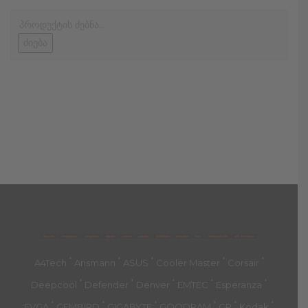
ძიება
მთავარი
პროდუქტები
კატეგორია
აქციები
კალათა
გადახდა
დახმარება
კონტაქტი
ჩატი
მიწოდების პირ.
კონ. პოლიტიკა
'
'
'
'
'
A4Tech
Ansmann
ASUS
Cooler Master
Corsair
'
'
'
'
'
Deepcool
Defender
Denver
EMTEC
Esperanza
'
'
'
'
'
'
EVGA
GEMBIRD
GIGABYTE
GOODRAM
GP
Kodak