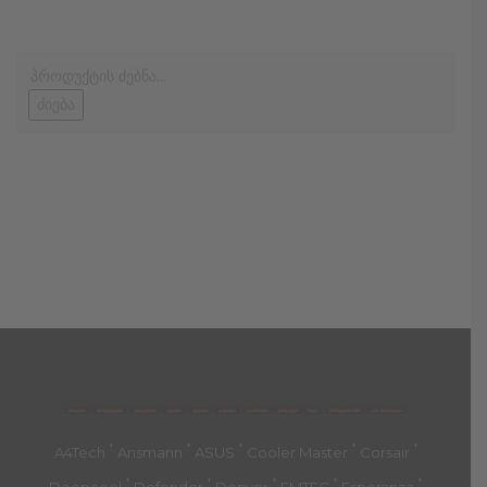
ძიება
მთავარი
პროდუქტები
კატეგორია
აქციები
კალათა
გადახდა
დახმარება
კონტაქტი
ჩატი
მიწოდების პირ.
კონ. პოლიტიკა
'
'
'
'
'
A4Tech
Ansmann
ASUS
Cooler Master
Corsair
'
'
'
'
'
Deepcool
Defender
Denver
EMTEC
Esperanza