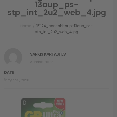
13aup_ps-
stp_int_2u2_web_4.jpg
Home
151124_con-akl-aup-13aup_ps-
stp_int_2u2_web_4.jpg
SARKIS KARTASHEV
Administrator
DATE
Მარტი 25, 2020