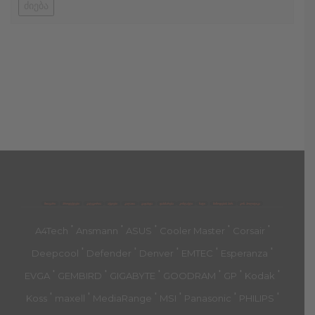
ძიება
მთავარი
პროდუქტები
კატეგორია
აქციები
კალათა
გადახდა
დახმარება
კონტაქტი
ჩატი
მიწოდების პირ.
კონ. პოლიტიკა
'
'
'
'
'
A4Tech
Ansmann
ASUS
Cooler Master
Corsair
'
'
'
'
'
Deepcool
Defender
Denver
EMTEC
Esperanza
'
'
'
'
'
'
EVGA
GEMBIRD
GIGABYTE
GOODRAM
GP
Kodak
'
'
'
'
'
'
Koss
maxell
MediaRange
MSI
Panasonic
PHILIPS