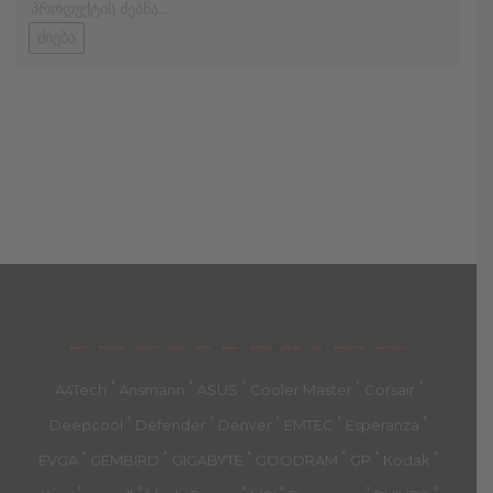
ძიება
მთავარი
პროდუქტები
კატეგორია
აქციები
კალათა
გადახდა
დახმარება
კონტაქტი
ჩატი
მიწოდების პირ.
კონ. პოლიტიკა
'
'
'
'
'
A4Tech
Ansmann
ASUS
Cooler Master
Corsair
'
'
'
'
'
Deepcool
Defender
Denver
EMTEC
Esperanza
'
'
'
'
'
'
EVGA
GEMBIRD
GIGABYTE
GOODRAM
GP
Kodak