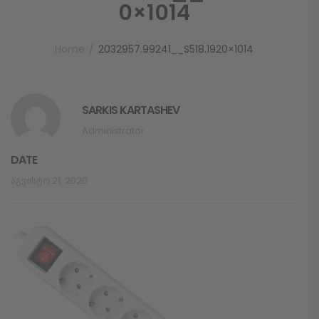
0×1014
Home
2032957.99241__S518.1920×1014
SARKIS KARTASHEV
Administrator
DATE
Აგვისტო 21, 2020