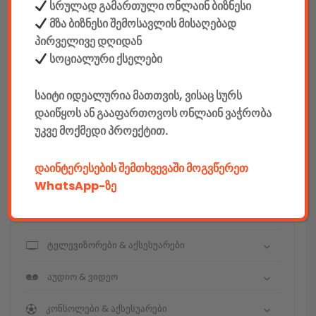
სრულად გამართული ონლაინ ბიზნესი
მზა ბიზნესი შემოსავლის მისაღებად
კონსტრუქტორები
პირველივე დღიდან
E-mobility
სოციალური ქსელები
კომპიუტერები & აქსესუარები
საიტი იდეალურია მათთვის, ვისაც სურს
დაიწყოს ან გააფართოვოს ონლაინ ვაჭრობა
ტელეფონები & აქსესუარები
უკვე მოქმედი პროექტით.
კამერები & აქსესუარები
დაინტერესების შემთხვევაში მოგვწერეთ
ნოუთბუქები & აქსესუარები
WhatsApp-ზე
ტაბები & აქსესუარები
ტელევიზორები & აქსესუარები
აუდიო & ვიდეო
კონსოლები & აქსესუარები