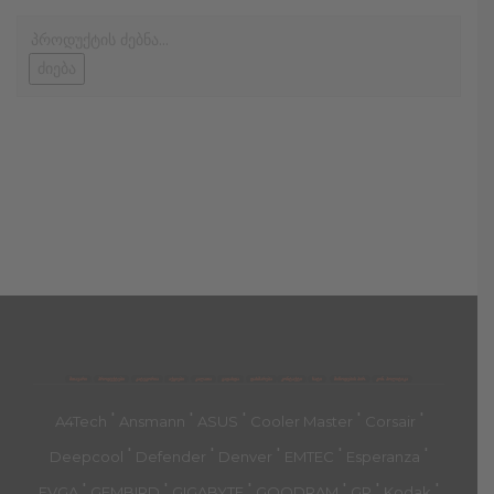
ძიება
მთავარი
პროდუქტები
კატეგორია
აქციები
კალათა
გადახდა
დახმარება
კონტაქტი
ჩატი
მიწოდების პირ.
კონ. პოლიტიკა
'
'
'
'
'
A4Tech
Ansmann
ASUS
Cooler Master
Corsair
'
'
'
'
'
Deepcool
Defender
Denver
EMTEC
Esperanza
'
'
'
'
'
'
EVGA
GEMBIRD
GIGABYTE
GOODRAM
GP
Kodak