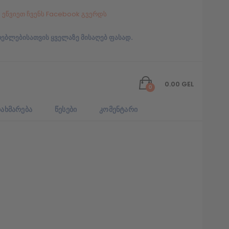
ეწვიეთ ჩვენს Facebook გვერდს
რებლებისათვის ყველაზე მისაღებ ფასად.
0.00
GEL
0
ᲐᲮᲛᲐᲠᲔᲑᲐ
ᲬᲔᲡᲔᲑᲘ
ᲙᲝᲛᲔᲜᲢᲐᲠᲘ