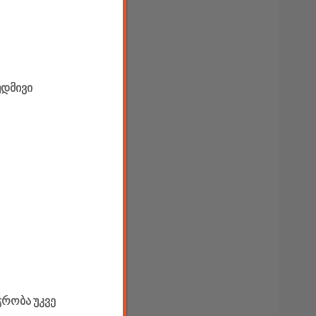
უდმივი
ჭრობა უკვე