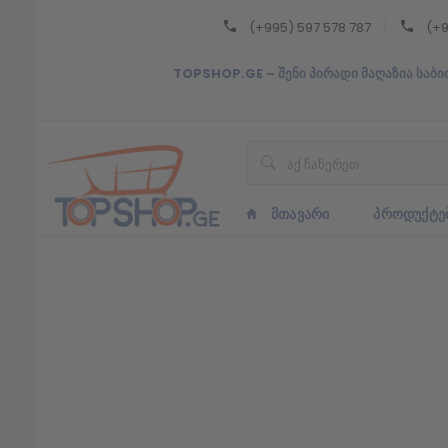
(+995) 597 578 787
(+9
Back
TOPSHOP.GE – შენი პირადი მაღაზია საბი
ᲥᲐᲠᲗᲣᲚᲘ
ᲥᲐᲠᲗᲣᲚᲘ
ᲛᲗᲐᲕᲐᲠᲘ
ᲞᲠᲝᲓᲣᲥᲢᲔ