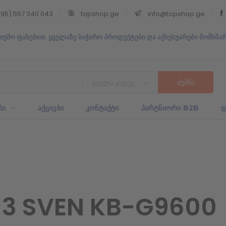
95) 557 340 043
topshop.ge
info@topshop.ge
თუმო ფასებით. ყველაზე საჭირო პროდუქტები და აქსესუარები მომხმა
ყველა კატეგორია
ᲑᲘ
ᲐᲥᲪᲘᲔᲑᲘ
ᲙᲝᲜᲢᲐᲥᲢᲘ
ᲞᲐᲠᲢᲜᲘᲝᲠᲘ B2B
Დ
3 SVEN KB-G9600