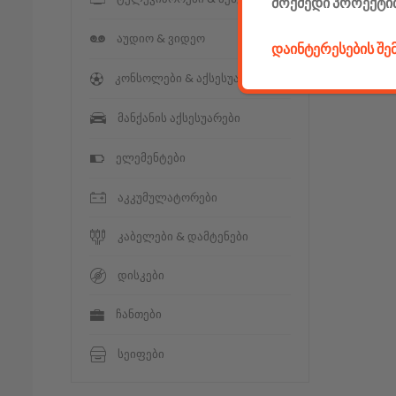
მოქმედი პროექტი
აუდიო & ვიდეო
დაინტერესების შ
კონსოლები & აქსესუარები
მანქანის აქსესუარები
ელემენტები
აკკუმულატორები
კაბელები & დამტენები
დისკები
ჩანთები
სეიფები