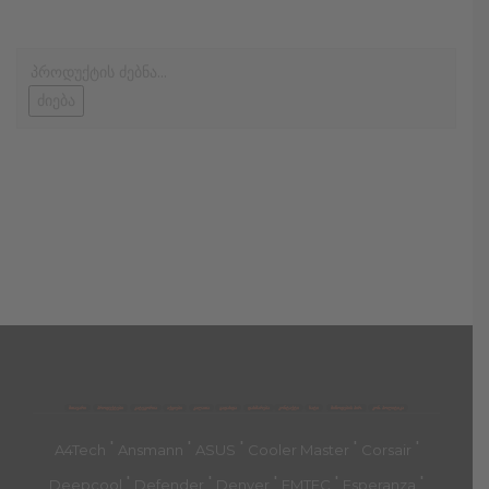
ძიება
მთავარი
პროდუქტები
კატეგორია
აქციები
კალათა
გადახდა
დახმარება
კონტაქტი
ჩატი
მიწოდების პირ.
კონ. პოლიტიკა
'
'
'
'
'
A4Tech
Ansmann
ASUS
Cooler Master
Corsair
'
'
'
'
'
Deepcool
Defender
Denver
EMTEC
Esperanza