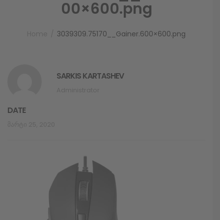
00×600.png
Home
3039309.75170__Gainer.600×600.png
SARKIS KARTASHEV
Administrator
DATE
Მარტი 25, 2020