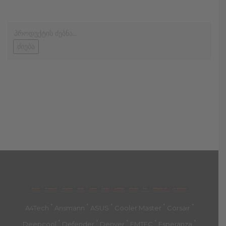
ძიება
მთავარი
პროდუქტები
კატეგორია
აქციები
კალათა
გადახდა
დახმარება
კონტაქტი
ჩატი
მიწოდების პირ.
კონ. პოლიტიკა
'
'
'
'
'
A4Tech
Ansmann
ASUS
Cooler Master
Corsair
'
'
'
'
'
Deepcool
Defender
Denver
EMTEC
Esperanza