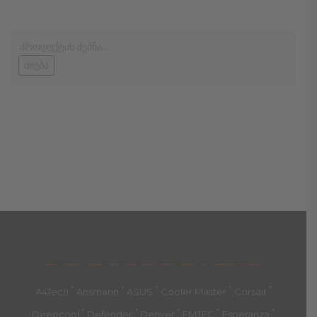
ძიება
მთავარი
პროდუქტები
კატეგორია
აქციები
კალათა
გადახდა
დახმარება
კონტაქტი
ჩატი
მიწოდების პირ.
კონ. პოლიტიკა
'
'
'
'
'
A4Tech
Ansmann
ASUS
Cooler Master
Corsair
'
'
'
'
'
Deepcool
Defender
Denver
EMTEC
Esperanza