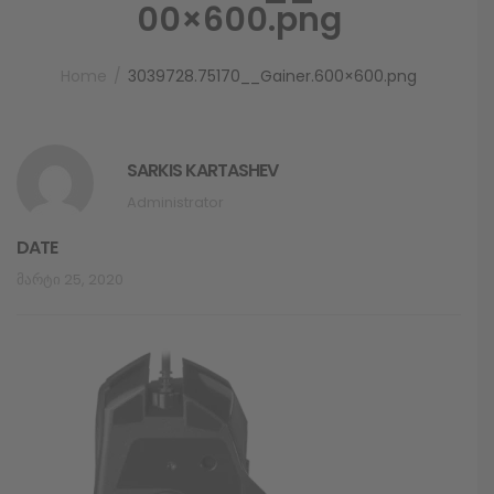
00×600.png
Home
3039728.75170__Gainer.600×600.png
SARKIS KARTASHEV
Administrator
DATE
Მარტი 25, 2020