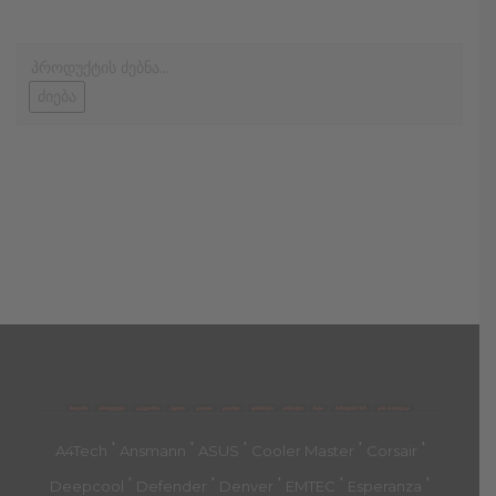
ძიება
მთავარი
პროდუქტები
კატეგორია
აქციები
კალათა
გადახდა
დახმარება
კონტაქტი
ჩატი
მიწოდების პირ.
კონ. პოლიტიკა
'
'
'
'
'
A4Tech
Ansmann
ASUS
Cooler Master
Corsair
'
'
'
'
'
Deepcool
Defender
Denver
EMTEC
Esperanza