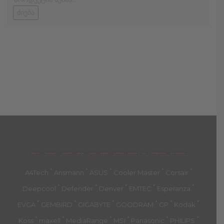
ძიება
მთავარი
პროდუქტები
კატეგორია
აქციები
კალათა
გადახდა
დახმარება
კონტაქტი
ჩატი
მიწოდების პირ.
კონ. პოლიტიკა
'
'
'
'
'
A4Tech
Ansmann
ASUS
Cooler Master
Corsair
'
'
'
'
'
Deepcool
Defender
Denver
EMTEC
Esperanza
'
'
'
'
'
'
EVGA
GEMBIRD
GIGABYTE
GOODRAM
GP
Kodak
'
'
'
'
'
'
Koss
maxell
MediaRange
MSI
Panasonic
PHILIPS