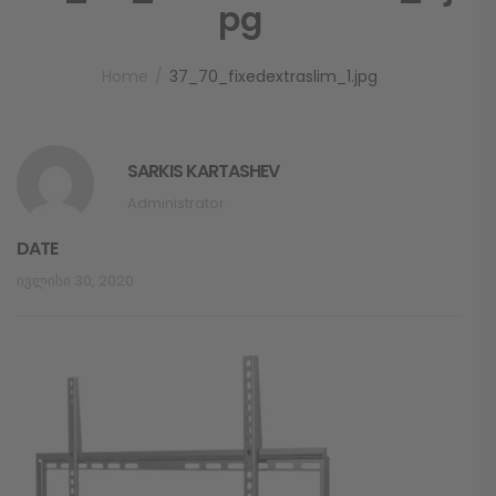
pg
Home
37_70_fixedextraslim_1.jpg
SARKIS KARTASHEV
Administrator
DATE
Ივლისი 30, 2020