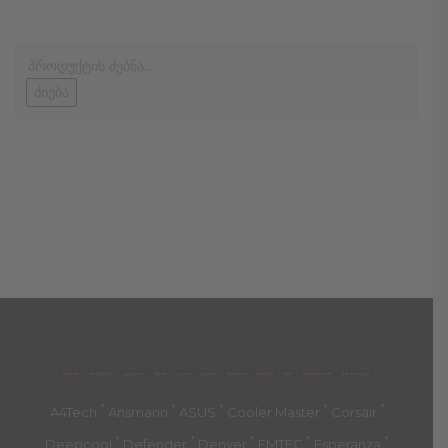
ძიება
მთავარი
პროდუქტები
კატეგორია
აქციები
კალათა
გადახდა
დახმარება
კონტაქტი
ჩატი
მიწოდების პირ.
კონ. პოლიტიკა
'
'
'
'
'
A4Tech
Ansmann
ASUS
Cooler Master
Corsair
'
'
'
'
'
Deepcool
Defender
Denver
EMTEC
Esperanza